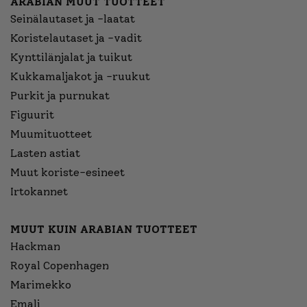
ARABIAN MUUT TUOTTEET
Seinälautaset ja -laatat
Koristelautaset ja -vadit
Kynttilänjalat ja tuikut
Kukkamaljakot ja -ruukut
Purkit ja purnukat
Figuurit
Muumituotteet
Lasten astiat
Muut koriste-esineet
Irtokannet
MUUT KUIN ARABIAN TUOTTEET
Hackman
Royal Copenhagen
Marimekko
Emali