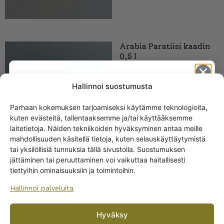
Arabia Paratiisi kaadin
0,5 l
55,00
€
Hallinnoi suostumusta
Parhaan kokemuksen tarjoamiseksi käytämme teknologioita,
kuten evästeitä, tallentaaksemme ja/tai käyttääksemme
Get -5%
laitetietoja. Näiden tekniikoiden hyväksyminen antaa meille
off?
mahdollisuuden käsitellä tietoja, kuten selauskäyttäytymistä
tai yksilöllisiä tunnuksia tällä sivustolla. Suostumuksen
jättäminen tai peruuttaminen voi vaikuttaa haitallisesti
Yes! I want the discount
tiettyihin ominaisuuksiin ja toimintoihin.
Arabia Paratiisi kaadin
Hallinnoi palveluita
No, I’ll pay full price
Hyväksy
By subscribing to the newsletter, you consent to receiving messages from