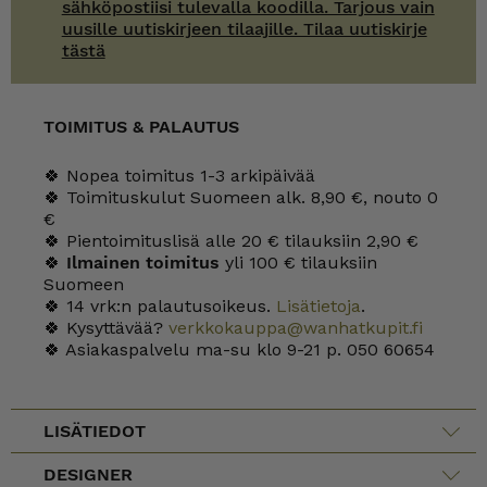
sähköpostiisi tulevalla koodilla. Tarjous vain
uusille uutiskirjeen tilaajille. Tilaa uutiskirje
tästä
TOIMITUS & PALAUTUS
🍀 Nopea toimitus 1-3 arkipäivää
🍀 Toimituskulut Suomeen alk. 8,90 €, nouto 0
€
🍀 Pientoimituslisä alle 20 € tilauksiin 2,90 €
🍀
Ilmainen toimitus
yli 100 € tilauksiin
Suomeen
🍀 14 vrk:n palautusoikeus.
Lisätietoja
.
🍀 Kysyttävää?
verkkokauppa@wanhatkupit.fi
🍀 Asiakaspalvelu ma-su klo 9-21 p. 050 60654
LISÄTIEDOT
DESIGNER