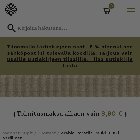
0
Cart
Tilaamalla Uutiskirjeen saat -5 % alennuksen
sähköpostiisi tulevalla koodilla. Tarjous vain
uusille uutiskirjeen tilaajille. Tilaa uutiskirje
tästä
Skip
to
content
Toimitusmaksu alkaen vain
8,90 €
{
}
Wanhat Kupit
/
Tuotteet
/
Arabia Paratiisi muki 0,35 l
värillinen