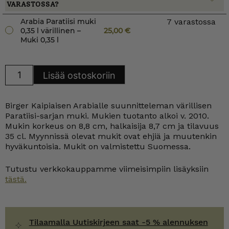
VARASTOSSA?
Arabia Paratiisi muki
7 varastossa
0,35 l värillinen –
25,00
€
Muki 0,35 l
Arabia
Lisää ostoskoriin
Paratiisi
muki
0,35
l
Birger Kaipiaisen Arabialle suunnitteleman värillisen
värillinen
määrä
Paratiisi-sarjan muki. Mukien tuotanto alkoi v. 2010.
Mukin korkeus on 8,8 cm, halkaisija 8,7 cm ja tilavuus
35 cl. Myynnissä olevat mukit ovat ehjiä ja muutenkin
hyväkuntoisia. Mukit on valmistettu Suomessa.
Tutustu verkkokauppamme viimeisimpiin lisäyksiin
tästä.
Tilaamalla Uutiskirjeen saat -5 % alennuksen