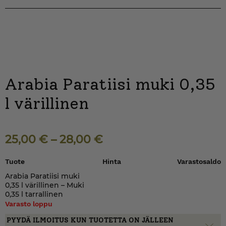
Arabia Paratiisi muki 0,35
l värillinen
25,00
€
–
28,00
€
Tuote
Hinta
Varastosaldo
Arabia Paratiisi muki
0,35 l värillinen – Muki
0,35 l tarrallinen
Varasto loppu
PYYDÄ ILMOITUS KUN TUOTETTA ON JÄLLEEN