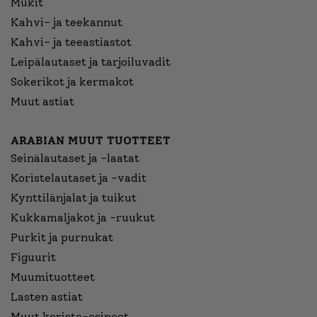
Mukit
Kahvi- ja teekannut
Kahvi- ja teeastiastot
Leipälautaset ja tarjoiluvadit
Sokerikot ja kermakot
Muut astiat
ARABIAN MUUT TUOTTEET
Seinälautaset ja -laatat
Koristelautaset ja -vadit
Kynttilänjalat ja tuikut
Kukkamaljakot ja -ruukut
Purkit ja purnukat
Figuurit
Muumituotteet
Lasten astiat
Muut koriste-esineet