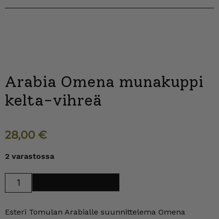
Arabia Omena munakuppi
kelta-vihreä
28,00
€
2 varastossa
Arabia
Lisää ostoskoriin
Omena
munakuppi
kelta-
vihreä
Esteri Tomulan Arabialle suunnittelema Omena
määrä