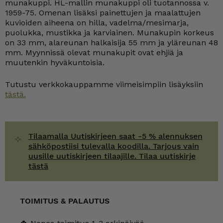
munakuppi. HL-mallin munakuppi oli tuotannossa v.
1959-75. Omenan lisäksi painettujen ja maalattujen
kuvioiden aiheena on hilla, vadelma/mesimarja,
puolukka, mustikka ja karviainen. Munakupin korkeus
on 33 mm, alareunan halkaisija 55 mm ja yläreunan 48
mm. Myynnissä olevat munakupit ovat ehjiä ja
muutenkin hyväkuntoisia.
Tutustu verkkokauppamme viimeisimpiin lisäyksiin
tästä.
Tilaamalla Uutiskirjeen saat -5 % alennuksen
sähköpostiisi tulevalla koodilla. Tarjous vain
uusille uutiskirjeen tilaajille. Tilaa uutiskirje
tästä
TOIMITUS & PALAUTUS