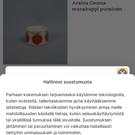
Arabia Omena
munakuppi punainen
Arabia Pilkku
Hallinnoi suostumusta
munakuppi
Parhaan kokemuksen tarjoamiseksi käytämme teknologioita,
28,00
€
kuten evästeitä, tallentaaksemme ja/tai käyttääksemme
Get -5%
laitetietoja. Näiden tekniikoiden hyväksyminen antaa meille
off?
mahdollisuuden käsitellä tietoja, kuten selauskäyttäytymistä
tai yksilöllisiä tunnuksia tällä sivustolla. Suostumuksen
jättäminen tai peruuttaminen voi vaikuttaa haitallisesti
Yes! I want the discount
tiettyihin ominaisuuksiin ja toimintoihin.