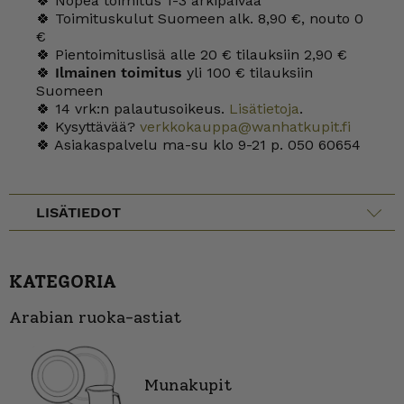
🍀 Nopea toimitus 1-3 arkipäivää
🍀 Toimituskulut Suomeen alk. 8,90 €, nouto 0
€
🍀 Pientoimituslisä alle 20 € tilauksiin 2,90 €
🍀
Ilmainen toimitus
yli 100 € tilauksiin
Suomeen
🍀 14 vrk:n palautusoikeus.
Lisätietoja
.
🍀 Kysyttävää?
verkkokauppa@wanhatkupit.fi
🍀 Asiakaspalvelu ma-su klo 9-21 p. 050 60654
LISÄTIEDOT
KATEGORIA
Arabian ruoka-astiat
Munakupit