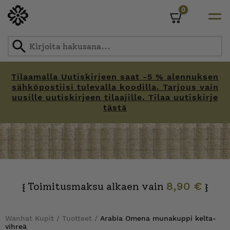
0
Cart
Tilaamalla Uutiskirjeen saat -5 % alennuksen
sähköpostiisi tulevalla koodilla. Tarjous vain
uusille uutiskirjeen tilaajille. Tilaa uutiskirje
tästä
Skip
to
content
Toimitusmaksu alkaen vain
8,90 €
{
}
Wanhat Kupit
/
Tuotteet
/
Arabia Omena munakuppi kelta-
vihreä