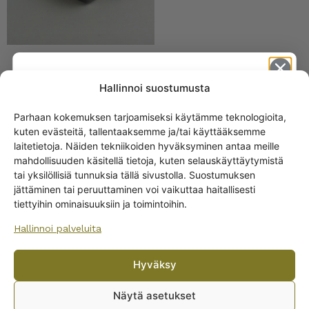
Arabia Nero kulho 10x10
Hallinnoi suostumusta
cm punainen
Parhaan kokemuksen tarjoamiseksi käytämme teknologioita,
kuten evästeitä, tallentaaksemme ja/tai käyttääksemme
Get -5%
laitetietoja. Näiden tekniikoiden hyväksyminen antaa meille
off?
mahdollisuuden käsitellä tietoja, kuten selauskäyttäytymistä
tai yksilöllisiä tunnuksia tällä sivustolla. Suostumuksen
jättäminen tai peruuttaminen voi vaikuttaa haitallisesti
Yes! I want the discount
tiettyihin ominaisuuksiin ja toimintoihin.
Hallinnoi palveluita
No, I’ll pay full price
Arabia ABC vadit eri
Hyväksy
värejä
By subscribing to the newsletter, you consent to receiving messages from
Wanhojen kuppien and confirm that you have read and accepted
the
Näytä asetukset
15,00
€
–
21,00
€
privacy policy.