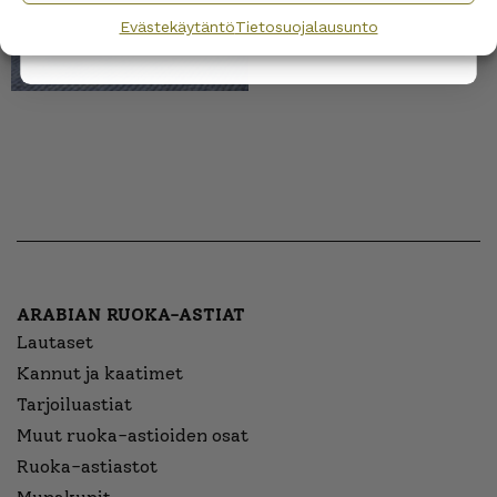
Evästekäytäntö
Tietosuojalausunto
ARABIAN RUOKA-ASTIAT
Lautaset
Kannut ja kaatimet
Tarjoiluastiat
Muut ruoka-astioiden osat
Ruoka-astiastot