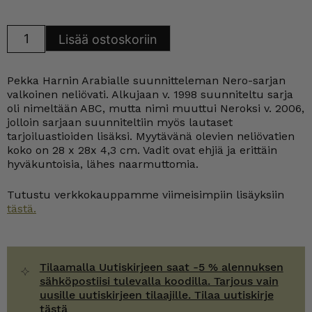
Arabia
Lisää ostoskoriin
Nero
neliövati
28x28
cm
Pekka Harnin Arabialle suunnitteleman Nero-sarjan
valkoinen
määrä
valkoinen neliövati. Alkujaan v. 1998 suunniteltu sarja
oli nimeltään ABC, mutta nimi muuttui Neroksi v. 2006,
jolloin sarjaan suunniteltiin myös lautaset
tarjoiluastioiden lisäksi. Myytävänä olevien neliövatien
koko on 28 x 28x 4,3 cm. Vadit ovat ehjiä ja erittäin
hyväkuntoisia, lähes naarmuttomia.
Tutustu verkkokauppamme viimeisimpiin lisäyksiin
tästä.
Tilaamalla Uutiskirjeen saat -5 % alennuksen
sähköpostiisi tulevalla koodilla. Tarjous vain
uusille uutiskirjeen tilaajille. Tilaa uutiskirje
tästä