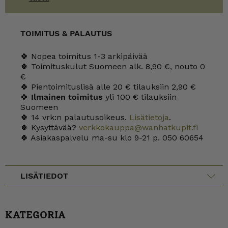
TOIMITUS & PALAUTUS
🍀 Nopea toimitus 1-3 arkipäivää
🍀 Toimituskulut Suomeen alk. 8,90 €, nouto 0
€
🍀 Pientoimituslisä alle 20 € tilauksiin 2,90 €
🍀
Ilmainen toimitus
yli 100 € tilauksiin
Suomeen
🍀 14 vrk:n palautusoikeus.
Lisätietoja
.
🍀 Kysyttävää?
verkkokauppa@wanhatkupit.fi
🍀 Asiakaspalvelu ma-su klo 9-21 p. 050 60654
LISÄTIEDOT
KATEGORIA