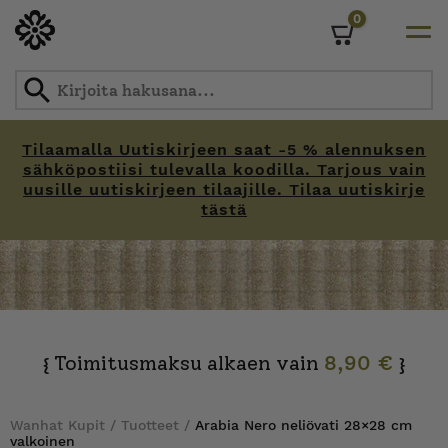
0
Cart
Tilaamalla Uutiskirjeen saat -5 % alennuksen
sähköpostiisi tulevalla koodilla. Tarjous vain
uusille uutiskirjeen tilaajille. Tilaa uutiskirje
tästä
Skip
to
content
Toimitusmaksu alkaen vain
8,90 €
{
}
Wanhat Kupit
/
Tuotteet
/
Arabia Nero neliövati 28×28 cm
valkoinen