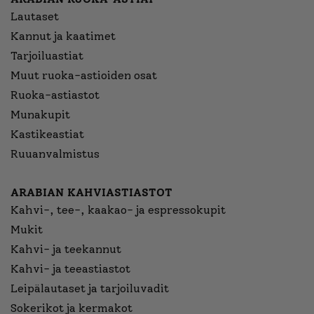
Lautaset
Kannut ja kaatimet
Tarjoiluastiat
Muut ruoka-astioiden osat
Ruoka-astiastot
Munakupit
Kastikeastiat
Ruuanvalmistus
ARABIAN KAHVIASTIASTOT
Kahvi-, tee-, kaakao- ja espressokupit
Mukit
Kahvi- ja teekannut
Kahvi- ja teeastiastot
Leipälautaset ja tarjoiluvadit
Sokerikot ja kermakot