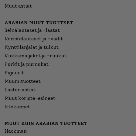
Muut astiat
ARABIAN MUUT TUOTTEET
Seinälautaset ja -laatat
Koristelautaset ja -vadit
Kynttilänjalat ja tuikut
Kukkamaljakot ja -ruukut
Purkit ja purnukat
Figuurit
Muumituotteet
Lasten astiat
Muut koriste-esineet
Irtokannet
MUUT KUIN ARABIAN TUOTTEET
Hackman