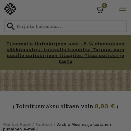
0
Cart
Tilaamalla Uutiskirjeen saat -5 % alennuksen
sähköpostiisi tulevalla koodilla. Tarjous vain
uusille uutiskirjeen tilaajille. Tilaa uutiskirje
tästä
Skip
to
content
Toimitusmaksu alkaen vain
8,90 €
{
}
Wanhat Kupit
/
Tuotteet
/
Arabia Mesimarja lautanen
punainen A-malli