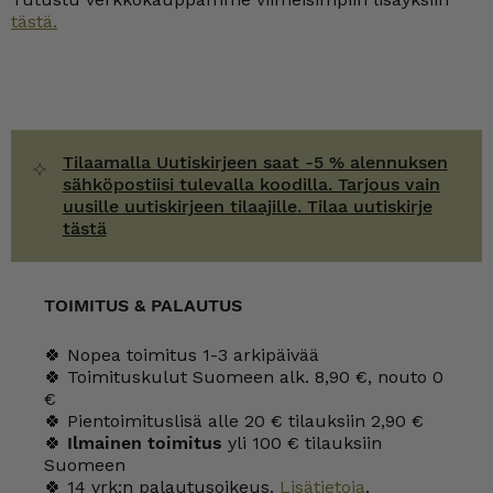
tästä.
Tilaamalla Uutiskirjeen saat -5 % alennuksen
sähköpostiisi tulevalla koodilla. Tarjous vain
uusille uutiskirjeen tilaajille. Tilaa uutiskirje
tästä
TOIMITUS & PALAUTUS
🍀 Nopea toimitus 1-3 arkipäivää
🍀 Toimituskulut Suomeen alk. 8,90 €, nouto 0
€
🍀 Pientoimituslisä alle 20 € tilauksiin 2,90 €
🍀
Ilmainen toimitus
yli 100 € tilauksiin
Suomeen
🍀 14 vrk:n palautusoikeus.
Lisätietoja
.