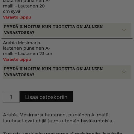
lautanen punainen A-
malli – Lautanen 20
cm syvä
Varasto loppu
PYYDÄ ILMOITUS KUN TUOTETTA ON JÄLLEEN
VARASTOSSA?
Arabia Mesimarja
lautanen punainen A-
malli – Lautanen 23 cm
Varasto loppu
PYYDÄ ILMOITUS KUN TUOTETTA ON JÄLLEEN
VARASTOSSA?
Arabia
Lisää ostoskoriin
Mesimarja
lautanen
punainen
A-
Arabia Mesimarja lautanen, punainen A-malli.
malli
määrä
Lautaset ovat ehjiä ja muutenkin hyväkuntoisia.
Tutustu verkkokauppamme viimeisimpiin lisäyksiin