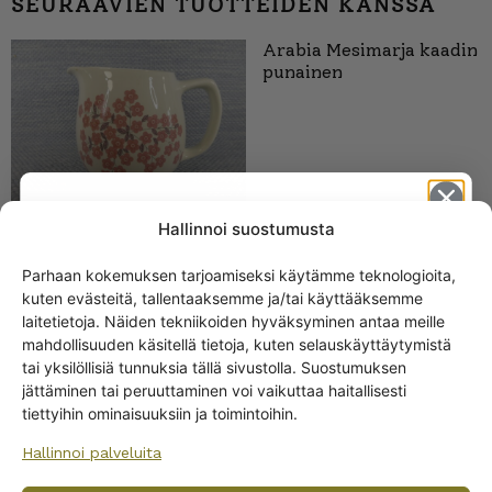
SEURAAVIEN TUOTTEIDEN KANSSA
Arabia Mesimarja kaadin
punainen
Hallinnoi suostumusta
Arabia Mesimarja vadit
Parhaan kokemuksen tarjoamiseksi käytämme teknologioita,
ja kulhot punainen A-
kuten evästeitä, tallentaaksemme ja/tai käyttääksemme
Get -5%
malli
laitetietoja. Näiden tekniikoiden hyväksyminen antaa meille
off?
mahdollisuuden käsitellä tietoja, kuten selauskäyttäytymistä
15,00
€
–
32,00
€
tai yksilöllisiä tunnuksia tällä sivustolla. Suostumuksen
jättäminen tai peruuttaminen voi vaikuttaa haitallisesti
Yes! I want the discount
tiettyihin ominaisuuksiin ja toimintoihin.
Hallinnoi palveluita
No, I’ll pay full price