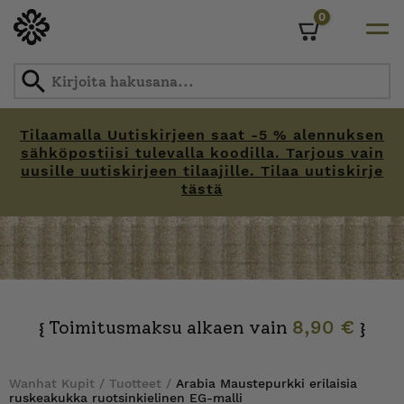
0
Cart
Tilaamalla Uutiskirjeen saat -5 % alennuksen
sähköpostiisi tulevalla koodilla. Tarjous vain
uusille uutiskirjeen tilaajille. Tilaa uutiskirje
tästä
Skip
to
content
Toimitusmaksu alkaen vain
8,90 €
{
}
Wanhat Kupit
/
Tuotteet
/
Arabia Maustepurkki erilaisia
ruskeakukka ruotsinkielinen EG-malli