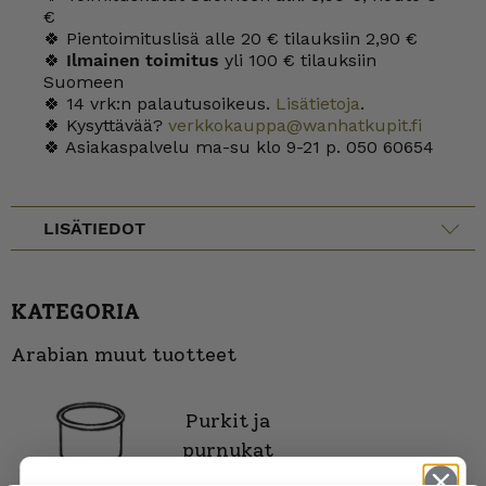
€
🍀 Pientoimituslisä alle 20 € tilauksiin 2,90 €
🍀
Ilmainen toimitus
yli 100 € tilauksiin
Suomeen
🍀 14 vrk:n palautusoikeus.
Lisätietoja
.
🍀 Kysyttävää?
verkkokauppa@wanhatkupit.fi
🍀 Asiakaspalvelu ma-su klo 9-21 p. 050 60654
LISÄTIEDOT
KATEGORIA
Arabian muut tuotteet
Purkit ja
purnukat