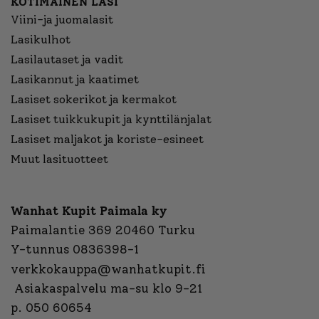
KOTIMAINEN LASI
Viini-ja juomalasit
Lasikulhot
Lasilautaset ja vadit
Lasikannut ja kaatimet
Lasiset sokerikot ja kermakot
Lasiset tuikkukupit ja kynttilänjalat
Lasiset maljakot ja koriste-esineet
Muut lasituotteet
Wanhat Kupit Paimala ky
Paimalantie 369 20460 Turku
Y-tunnus 0836398-1
verkkokauppa@wanhatkupit.fi
Asiakaspalvelu ma-su klo 9-21
p. 050 60654