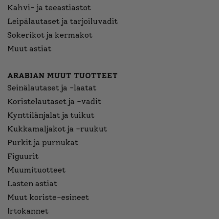
Kahvi- ja teeastiastot
Leipälautaset ja tarjoiluvadit
Sokerikot ja kermakot
Muut astiat
ARABIAN MUUT TUOTTEET
Seinälautaset ja -laatat
Koristelautaset ja -vadit
Kynttilänjalat ja tuikut
Kukkamaljakot ja -ruukut
Purkit ja purnukat
Figuurit
Muumituotteet
Lasten astiat
Muut koriste-esineet
Irtokannet