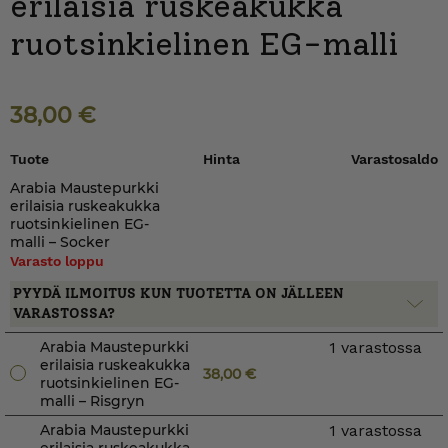
erilaisia ruskeakukka
ruotsinkielinen EG-malli
38,00
€
Tuote
Hinta
Varastosaldo
Arabia Maustepurkki
erilaisia ruskeakukka
ruotsinkielinen EG-
malli – Socker
Varasto loppu
PYYDÄ ILMOITUS KUN TUOTETTA ON JÄLLEEN
VARASTOSSA?
Arabia Maustepurkki
1 varastossa
erilaisia ruskeakukka
38,00
€
ruotsinkielinen EG-
malli – Risgryn
Arabia Maustepurkki
1 varastossa