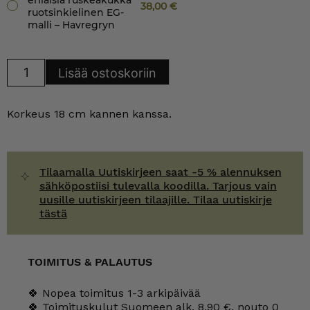
erilaisia ruskeakukka
38,00
€
ruotsinkielinen EG-
malli – Havregryn
Arabia
Lisää ostoskoriin
Maustepurkki
erilaisia
ruskeakukka
ruotsinkielinen
Korkeus 18 cm kannen kanssa.
EG-
malli
määrä
Tilaamalla Uutiskirjeen saat -5 % alennuksen
sähköpostiisi tulevalla koodilla. Tarjous vain
uusille uutiskirjeen tilaajille. Tilaa uutiskirje
tästä
TOIMITUS & PALAUTUS
🍀 Nopea toimitus 1-3 arkipäivää
🍀 Toimituskulut Suomeen alk. 8,90 €, nouto 0