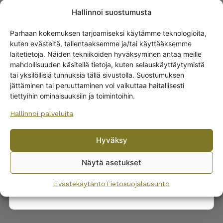
Hallinnoi suostumusta
Parhaan kokemuksen tarjoamiseksi käytämme teknologioita,
kuten evästeitä, tallentaaksemme ja/tai käyttääksemme
Get -5%
TUOTTEEN VOI YHDISTÄÄ
laitetietoja. Näiden tekniikoiden hyväksyminen antaa meille
off?
SEURAAVIEN TUOTTEIDEN KANSSA
mahdollisuuden käsitellä tietoja, kuten selauskäyttäytymistä
tai yksilöllisiä tunnuksia tällä sivustolla. Suostumuksen
jättäminen tai peruuttaminen voi vaikuttaa haitallisesti
Yes! I want the discount
Arabia Maustepurkki
tiettyihin ominaisuuksiin ja toimintoihin.
ruskeakukka nimetön
25,00
€
–
35,00
€
Hallinnoi palveluita
No, I’ll pay full price
Hyväksy
By subscribing to the newsletter, you consent to receiving messages from
Wanhojen kuppien and confirm that you have read and accepted
the
Näytä asetukset
privacy policy.
Evästekäytäntö
Tietosuojalausunto