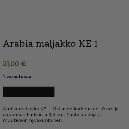
Arabia maljakko KE 1
21,00
€
1 varastossa
Arabia
Lisää ostoskoriin
maljakko
KE
1
määrä
Arabia maljakko KE 1. Maljakon korkeus on 10 cm ja
suuaukon halkaisija 3,5 cm. Tuote on ehjä ja
muutenkin hyväkuntoinen.