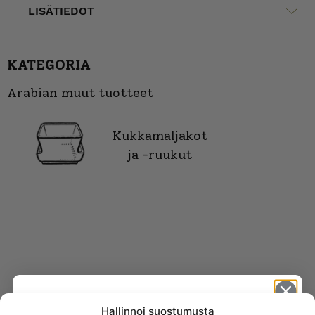
LISÄTIEDOT
KATEGORIA
Arabian muut tuotteet
Kukkamaljakot
ja -ruukut
Hallinnoi suostumusta