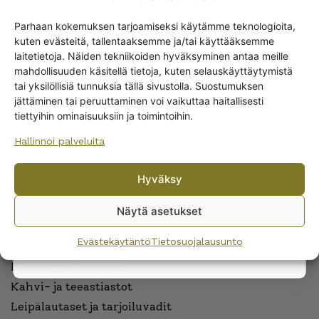
ARABIAN RUOKA-ASTIAT
Parhaan kokemuksen tarjoamiseksi käytämme teknologioita,
Lautaset
kuten evästeitä, tallentaaksemme ja/tai käyttääksemme
Get -5%
Kannut ja kaatimet
laitetietoja. Näiden tekniikoiden hyväksyminen antaa meille
off?
Tarjoiluastiat
mahdollisuuden käsitellä tietoja, kuten selauskäyttäytymistä
tai yksilöllisiä tunnuksia tällä sivustolla. Suostumuksen
Muut ruoka-astioiden osat
jättäminen tai peruuttaminen voi vaikuttaa haitallisesti
Yes! I want the discount
Ruoka-astiastot
tiettyihin ominaisuuksiin ja toimintoihin.
Munakupit
Hallinnoi palveluita
Kastikeastiat
No, I’ll pay full price
Ruuanvalmistus
Hyväksy
By subscribing to the newsletter, you consent to receiving messages from
Wanhojen kuppien and confirm that you have read and accepted
the
ARABIAN KAHVIASTIASTOT
Näytä asetukset
privacy policy.
Kahvi-, tee-, kaakao- ja espressokupit
Evästekäytäntö
Tietosuojalausunto
Mukit
Kahvi- ja teekannut
Kahvi- ja teeastiastot
Leipälautaset ja tarjoiluvadit