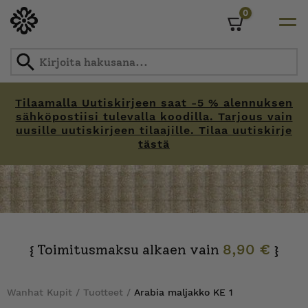
0
Cart
Tilaamalla Uutiskirjeen saat -5 % alennuksen
sähköpostiisi tulevalla koodilla. Tarjous vain
uusille uutiskirjeen tilaajille. Tilaa uutiskirje
tästä
Skip
to
content
Toimitusmaksu alkaen vain
8,90 €
{
}
Wanhat Kupit
/
Tuotteet
/
Arabia maljakko KE 1