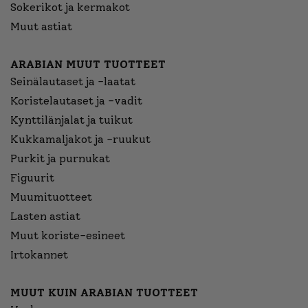
Sokerikot ja kermakot
Muut astiat
ARABIAN MUUT TUOTTEET
Seinälautaset ja -laatat
Koristelautaset ja -vadit
Kynttilänjalat ja tuikut
Kukkamaljakot ja -ruukut
Purkit ja purnukat
Figuurit
Muumituotteet
Lasten astiat
Muut koriste-esineet
Irtokannet
MUUT KUIN ARABIAN TUOTTEET