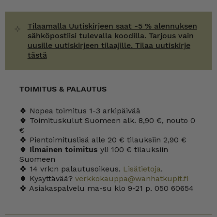
Tilaamalla Uutiskirjeen saat -5 % alennuksen
sähköpostiisi tulevalla koodilla. Tarjous vain
uusille uutiskirjeen tilaajille. Tilaa uutiskirje
tästä
TOIMITUS & PALAUTUS
🍀 Nopea toimitus 1-3 arkipäivää
🍀 Toimituskulut Suomeen alk. 8,90 €, nouto 0
€
🍀 Pientoimituslisä alle 20 € tilauksiin 2,90 €
🍀
Ilmainen toimitus
yli 100 € tilauksiin
Suomeen
🍀 14 vrk:n palautusoikeus.
Lisätietoja
.
🍀 Kysyttävää?
verkkokauppa@wanhatkupit.fi
🍀 Asiakaspalvelu ma-su klo 9-21 p. 050 60654