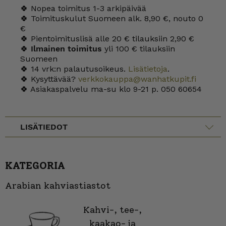
🍀 Nopea toimitus 1-3 arkipäivää
🍀 Toimituskulut Suomeen alk. 8,90 €, nouto 0
€
🍀 Pientoimituslisä alle 20 € tilauksiin 2,90 €
🍀
Ilmainen toimitus
yli 100 € tilauksiin
Suomeen
🍀 14 vrk:n palautusoikeus.
Lisätietoja
.
🍀 Kysyttävää?
verkkokauppa@wanhatkupit.fi
🍀 Asiakaspalvelu ma-su klo 9-21 p. 050 60654
LISÄTIEDOT
KATEGORIA
Arabian kahviastiastot
Kahvi-, tee-,
kaakao- ja