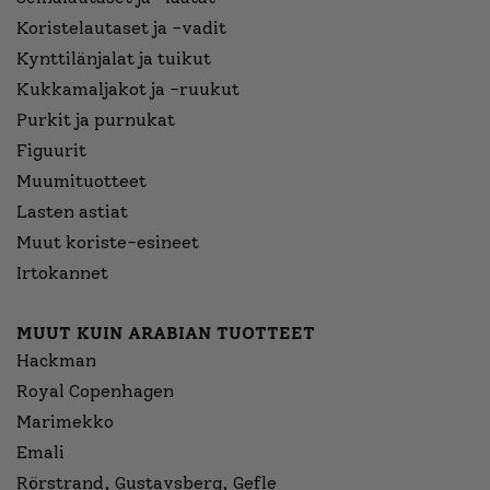
Koristelautaset ja -vadit
Kynttilänjalat ja tuikut
Kukkamaljakot ja -ruukut
Purkit ja purnukat
Figuurit
Muumituotteet
Lasten astiat
Muut koriste-esineet
Irtokannet
MUUT KUIN ARABIAN TUOTTEET
Hackman
Royal Copenhagen
Marimekko
Emali
Rörstrand, Gustavsberg, Gefle