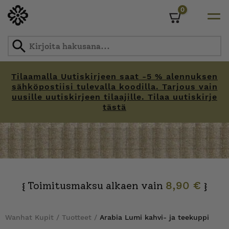
0
Cart
Tilaamalla Uutiskirjeen saat -5 % alennuksen
sähköpostiisi tulevalla koodilla. Tarjous vain
uusille uutiskirjeen tilaajille. Tilaa uutiskirje
tästä
Skip
to
content
Toimitusmaksu alkaen vain
8,90 €
{
}
Wanhat Kupit
/
Tuotteet
/
Arabia Lumi kahvi- ja teekuppi