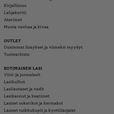
Kirjallisuus
Lahjakortti
Aterimet
Muuta vanhaa ja kivaa
OUTLET
Uusimmat lisäykset ja viimeksi myydyt
Tuotearkisto
KOTIMAINEN LASI
Viini-ja juomalasit
Lasikulhot
Lasilautaset ja vadit
Lasikannut ja kaatimet
Lasiset sokerikot ja kermakot
Lasiset tuikkukupit ja kynttilänjalat