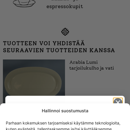
espressokupit
TUOTTEEN VOI YHDISTÄÄ
SEURAAVIEN TUOTTEIDEN KANSSA
Arabia Lumi
tarjoilukulho ja vati
Hallinnoi suostumusta
Parhaan kokemuksen tarjoamiseksi käytämme teknologioita,
kuten evästeitä, tallentaaksemme ja/tai käyttääksemme