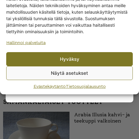
Get -5%
laitetietoja. Näiden tekniikoiden hyväksyminen antaa meille
Arabia Lumi lautaset
off?
mahdollisuuden käsitellä tietoja, kuten selauskäyttäytymistä
tai yksilöllisiä tunnuksia tällä sivustolla. Suostumuksen
jättäminen tai peruuttaminen voi vaikuttaa haitallisesti
Yes! I want the discount
tiettyihin ominaisuuksiin ja toimintoihin.
Hallinnoi palveluita
No, I’ll pay full price
Hyväksy
By subscribing to the newsletter, you consent to receiving messages from
Wanhojen kuppien and confirm that you have read and accepted
the
Näytä asetukset
privacy policy.
Evästekäytäntö
Tietosuojalausunto
SAMANKALTAISET TUOTTEET
Arabia Illusia kahvi- ja
teekuppi valkoinen