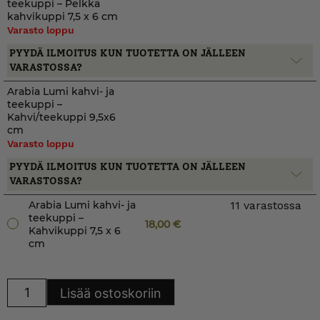
teekuppi – Pelkkä
kahvikuppi 7,5 x 6 cm
Varasto loppu
PYYDÄ ILMOITUS KUN TUOTETTA ON JÄLLEEN
VARASTOSSA?
Arabia Lumi kahvi- ja
teekuppi –
Kahvi/teekuppi 9,5x6
cm
Varasto loppu
PYYDÄ ILMOITUS KUN TUOTETTA ON JÄLLEEN
VARASTOSSA?
Arabia Lumi kahvi- ja
11 varastossa
teekuppi –
18,00
€
Kahvikuppi 7,5 x 6
cm
Arabia
Lisää ostoskoriin
Lumi
kahvi-
ja