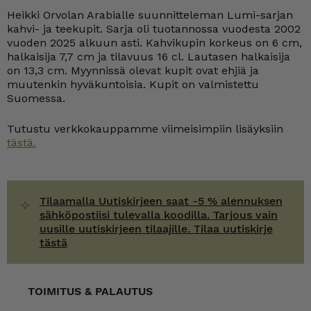
teekuppi
Heikki Orvolan Arabialle suunnitteleman Lumi-sarjan
määrä
kahvi- ja teekupit. Sarja oli tuotannossa vuodesta 2002
vuoden 2025 alkuun asti. Kahvikupin korkeus on 6 cm,
halkaisija 7,7 cm ja tilavuus 16 cl. Lautasen halkaisija
on 13,3 cm. Myynnissä olevat kupit ovat ehjiä ja
muutenkin hyväkuntoisia. Kupit on valmistettu
Suomessa.
Tutustu verkkokauppamme viimeisimpiin lisäyksiin
tästä.
Tilaamalla Uutiskirjeen saat -5 % alennuksen
sähköpostiisi tulevalla koodilla. Tarjous vain
uusille uutiskirjeen tilaajille. Tilaa uutiskirje
tästä
TOIMITUS & PALAUTUS