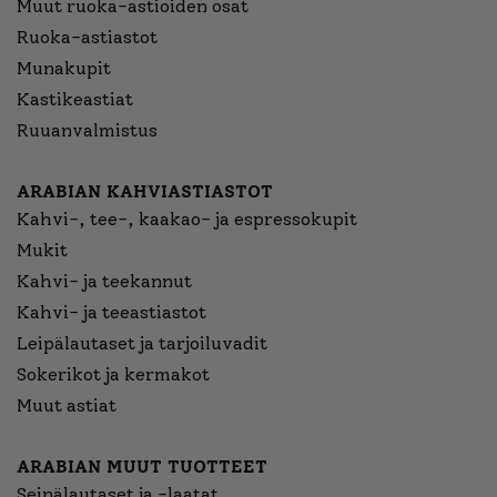
Muut ruoka-astioiden osat
Ruoka-astiastot
Munakupit
Kastikeastiat
Ruuanvalmistus
ARABIAN KAHVIASTIASTOT
Kahvi-, tee-, kaakao- ja espressokupit
Mukit
Kahvi- ja teekannut
Kahvi- ja teeastiastot
Leipälautaset ja tarjoiluvadit
Sokerikot ja kermakot
Muut astiat
ARABIAN MUUT TUOTTEET
Seinälautaset ja -laatat