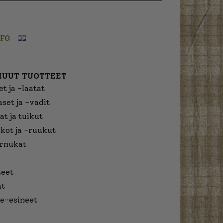
NFO
MUUT TUOTTEET
t ja -laatat
aset ja -vadit
at ja tuikut
kot ja -ruukut
urnukat
eet
at
e-esineet