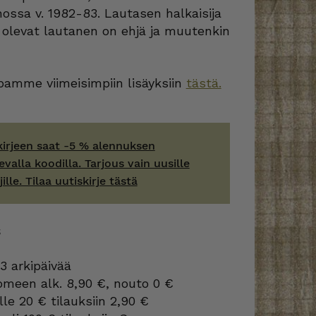
ossa v. 1982-83. Lautasen halkaisija
 olevat lautanen on ehjä ja muutenkin
amme viimeisimpiin lisäyksiin
tästä.
kirjeen saat -5 % alennuksen
evalla koodilla. Tarjous vain uusille
jille. Tilaa uutiskirje tästä
S
3 arkipäivää
omeen alk. 8,90 €, nouto 0 €
lle 20 € tilauksiin 2,90 €