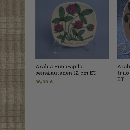
Arabia Puna-apila
Arab
seinälautanen 12 cm ET
tril
ET
36,00
€