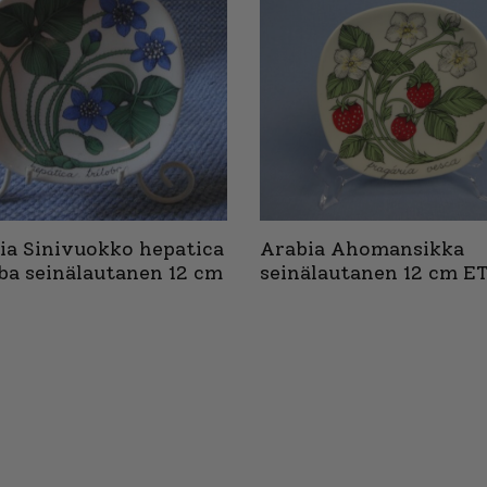
ia Sinivuokko hepatica
Arabia Ahomansikka
oba seinälautanen 12 cm
seinälautanen 12 cm E