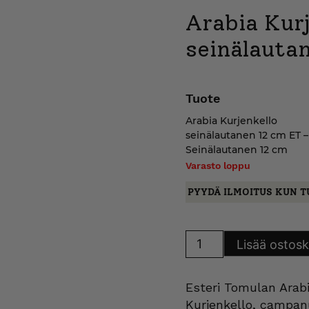
Arabia Kurj
seinälauta
Tuote
Arabia Kurjenkello
seinälautanen 12 cm ET –
Seinälautanen 12 cm
Varasto loppu
PYYDÄ ILMOITUS KUN T
Arabia
Lisää ostosk
Kurjenkello
seinälautanen
12
cm
Esteri Tomulan Arab
ET
määrä
Kurjenkello, campanu