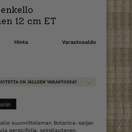
enkello
nen 12 cm ET
Hinta
Varastosaldo
UOTETTA ON JÄLLEEN VARASTOSSA?
oriin
ialle suunnitteleman Botanica-sarjan
la persicifolia, seinälautanen.