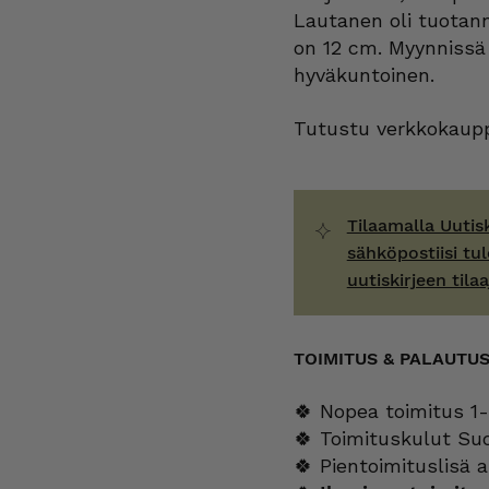
Lautanen oli tuotann
on 12 cm. Myynnissä
hyväkuntoinen.
Tutustu verkkokaupp
Tilaamalla Uutis
sähköpostiisi tul
uutiskirjeen tilaa
TOIMITUS & PALAUTU
🍀 Nopea toimitus 1-
🍀 Toimituskulut Su
🍀 Pientoimituslisä a