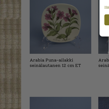
Ha
Arabia Puna-ailakki
Arab
seinälautanen 12 cm ET
sein