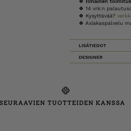
🍀
Ilmainen toimitu
🍀 14 vrk:n palautus
🍀 Kysyttävää?
verk
🍀 Asiakaspalvelu m
LISÄTIEDOT
DESIGNER
 SEURAAVIEN TUOTTEIDEN KANSSA