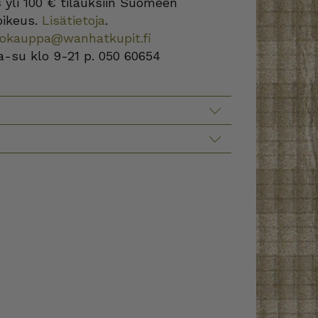
s
yli 100 € tilauksiin Suomeen
oikeus.
Lisätietoja
.
kokauppa@wanhatkupit.fi
a-su klo 9-21 p. 050 60654