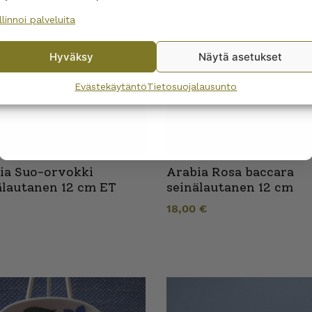
llinnoi palveluita
No, I’ll pay full price
Hyväksy
Näytä asetukset
By subscribing to the newsletter, you consent to receiving messages from
Wanhojen kuppien and confirm that you have read and accepted
the
Evästekäytäntö
Tietosuojalausunto
privacy policy.
ia Suo-orvokki
Arabia Rosa baccara
älautanen 12 cm ET
seinälautanen 12 cm
18,00
€