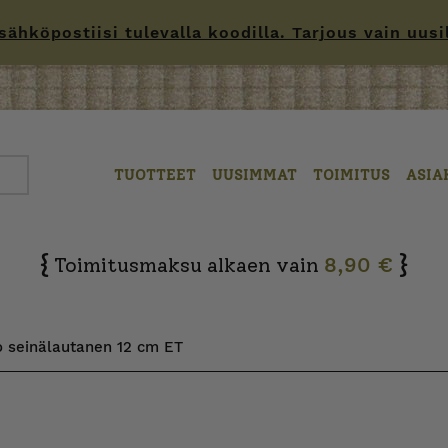
hköpostiisi tulevalla koodilla. Tarjous vain uusille
TUOTTEET
UUSIMMAT
TOIMITUS
ASIA
{
}
Toimitusmaksu alkaen vain
8,90 €
o seinälautanen 12 cm ET