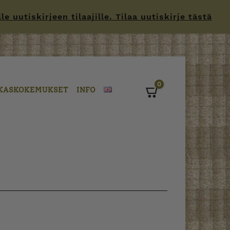
 uutiskirjeen tilaajille. Tilaa uutiskirje tästä
0
KASKOKEMUKSET
INFO
Cart