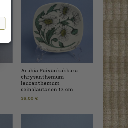
Arabia Päivänkakkara
chrysanthemum
leucanthemum
seinälautanen 12 cm
36,00
€