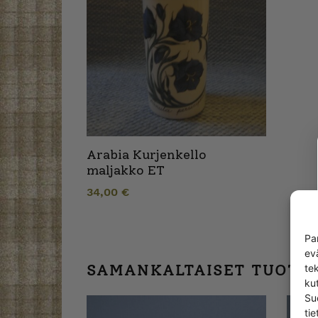
Arabia Kurjenkello
maljakko ET
34,00
€
Pa
ev
SAMANKALTAISET TUOTT
te
kut
Su
tie