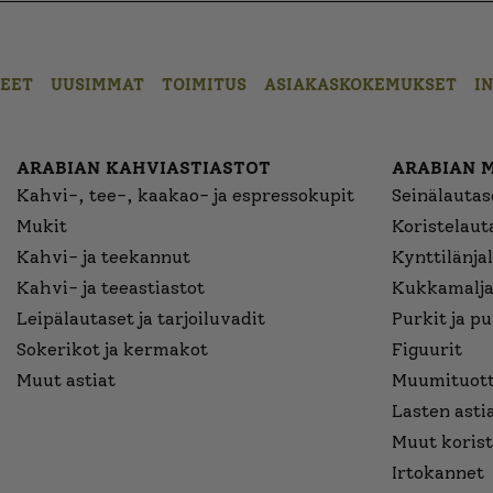
EET
UUSIMMAT
TOIMITUS
ASIAKASKOKEMUKSET
I
ARABIAN KAHVIASTIASTOT
ARABIAN 
Kahvi-, tee-, kaakao- ja espressokupit
Seinälautase
Mukit
Koristelaut
Kahvi- ja teekannut
Kynttilänjal
Kahvi- ja teeastiastot
Kukkamalja
Leipälautaset ja tarjoiluvadit
Purkit ja p
Sokerikot ja kermakot
Figuurit
Muut astiat
Muumituott
Lasten asti
Muut korist
Irtokannet