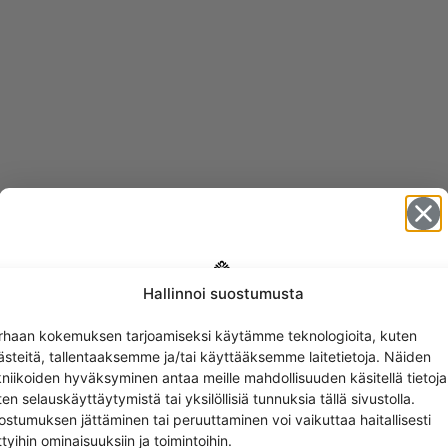
Hallinnoi suostumusta
Get -5%
rhaan kokemuksen tarjoamiseksi käytämme teknologioita, kuten
off?
ästeitä, tallentaaksemme ja/tai käyttääksemme laitetietoja. Näiden
EET
kniikoiden hyväksyminen antaa meille mahdollisuuden käsitellä tietoja
en selauskäyttäytymistä tai yksilöllisiä tunnuksia tällä sivustolla.
Yes! I want the discount
ostumuksen jättäminen tai peruuttaminen voi vaikuttaa haitallisesti
ttyihin ominaisuuksiin ja toimintoihin.