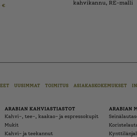
kahvikannu, RE-malli
0
€
EET
UUSIMMAT
TOIMITUS
ASIAKASKOKEMUKSET
I
ARABIAN KAHVIASTIASTOT
ARABIAN 
Kahvi-, tee-, kaakao- ja espressokupit
Seinälautase
Mukit
Koristelaut
Kahvi- ja teekannut
Kynttilänjal