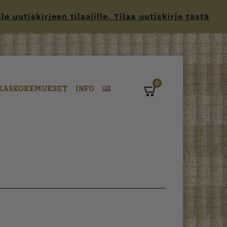
 uutiskirjeen tilaajille. Tilaa uutiskirje tästä
0
KASKOKEMUKSET
INFO
Cart