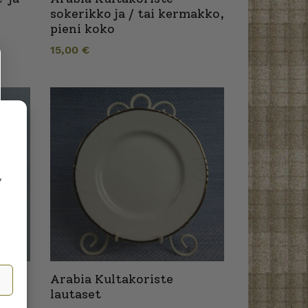
sokerikko ja / tai kermakko,
pieni koko
15,00
€
,
hvi-
Arabia Kultakoriste
lautaset