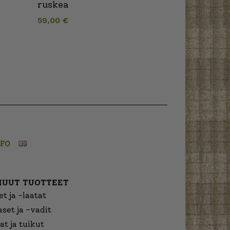
ruskea
59,00
€
NFO
MUUT TUOTTEET
t ja -laatat
aset ja -vadit
at ja tuikut