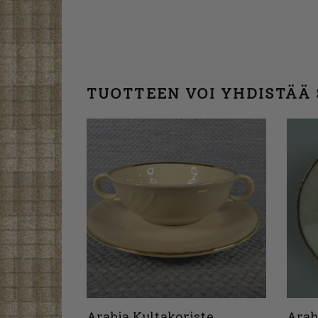
TUOTTEEN VOI YHDISTÄÄ
Arabia Kultakoriste
Arab