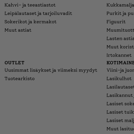
Kahvi- ja teeastiastot
Kukkamalja
Leipälautaset ja tarjoiluvadit
Purkit ja p
Sokerikot ja kermakot
Figuurit
Muut astiat
Muumituott
Lasten asti
Muut korist
Irtokannet
OUTLET
KOTIMAINE
Uusimmat lisäykset ja viimeksi myydyt
Viini-ja juo
Tuotearkisto
Lasikulhot
Lasilautaset
Lasikannut 
Lasiset sok
Lasiset tuik
Lasiset mal
Muut lasitu