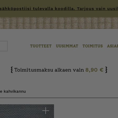
hköpostiisi tulevalla koodilla. Tarjous vain uusille
TUOTTEET
UUSIMMAT
TOIMITUS
ASIA
{
}
Toimitusmaksu alkaen vain
8,90 €
te kahvikannu