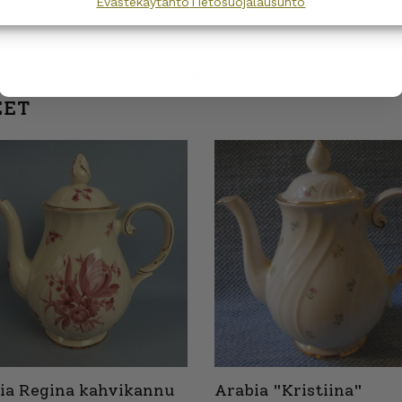
Evästekäytäntö
Tietosuojalausunto
€
10,00
€
–
24,00
€
privacy policy.
EET
ia Regina kahvikannu
Arabia "Kristiina"