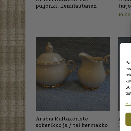
puljonki, liemilautanen
tarj
19,0
Pa
ev
te
kut
Su
tie
Ha
Arabia Kultakoriste
Arab
sokerikko ja / tai kermakko
laut