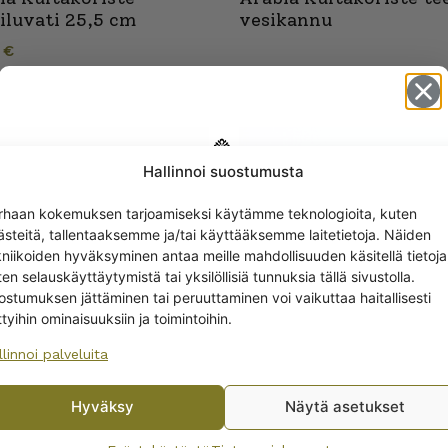
oiluvati 25,5 cm
vesikannu
0
€
Hallinnoi suostumusta
Get -5%
rhaan kokemuksen tarjoamiseksi käytämme teknologioita, kuten
off?
ästeitä, tallentaaksemme ja/tai käyttääksemme laitetietoja. Näiden
kniikoiden hyväksyminen antaa meille mahdollisuuden käsitellä tietoja
en selauskäyttäytymistä tai yksilöllisiä tunnuksia tällä sivustolla.
Yes! I want the discount
ostumuksen jättäminen tai peruuttaminen voi vaikuttaa haitallisesti
ttyihin ominaisuuksiin ja toimintoihin.
llinnoi palveluita
No, I’ll pay full price
ia Kultakoriste
Arabia Kultakoriste ka
Hyväksy
Näytä asetukset
By subscribing to the newsletter, you consent to receiving messages from
anen 17 cm
ja teekupit
Wanhojen kuppien and confirm that you have read and accepted
the