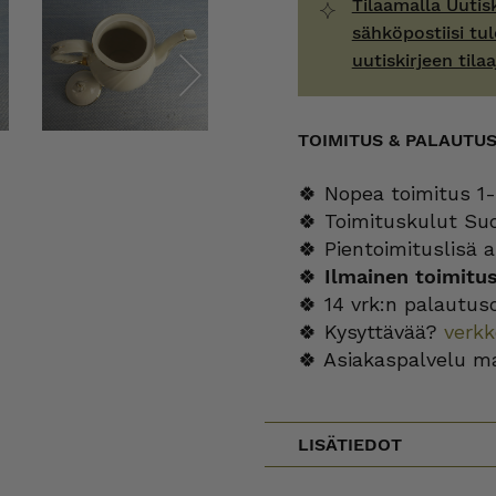
Tilaamalla Uutis
sähköpostiisi tul
uutiskirjeen tilaa
Next
TOIMITUS & PALAUTU
🍀 Nopea toimitus 1-
🍀 Toimituskulut Su
🍀 Pientoimituslisä a
🍀
Ilmainen toimitu
🍀 14 vrk:n palautus
🍀 Kysyttävää?
verk
🍀 Asiakaspalvelu m
LISÄTIEDOT