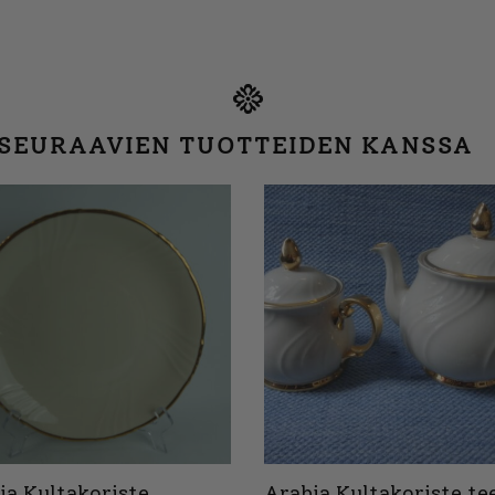
 SEURAAVIEN TUOTTEIDEN KANSSA
ia Kultakoriste
Arabia Kultakoriste te