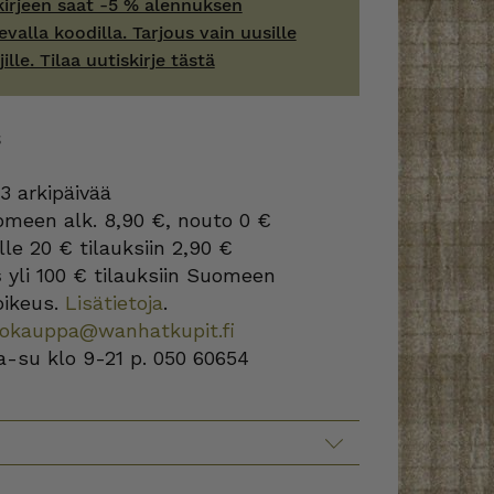
kirjeen saat -5 % alennuksen
evalla koodilla. Tarjous vain uusille
jille. Tilaa uutiskirje tästä
S
3 arkipäivää
omeen alk. 8,90 €, nouto 0 €
lle 20 € tilauksiin 2,90 €
s
yli 100 € tilauksiin Suomeen
oikeus.
Lisätietoja
.
kokauppa@wanhatkupit.fi
a-su klo 9-21 p. 050 60654