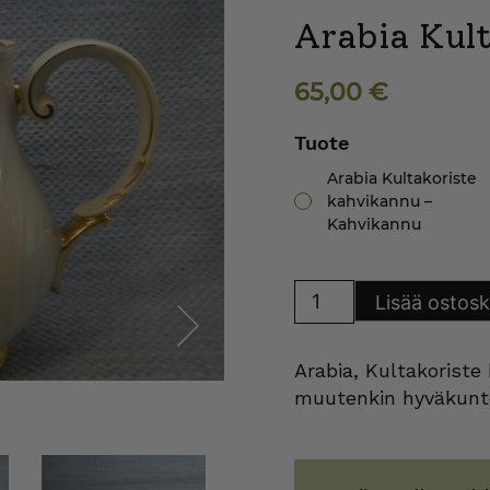
Arabia Kul
65,00
€
Tuote
Arabia Kultakoriste
kahvikannu –
Kahvikannu
Arabia
Lisää ostosk
Kultakoriste
kahvikannu
määrä
Arabia, Kultakoriste
Next
muutenkin hyväkunt