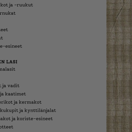
kot ja -ruukut
urnukat
eet
at
e-esineet
N LASI
malasit
 ja vadit
ja kaatimet
erikot ja kermakot
kukupit ja kynttilänjalat
jakot ja koriste-esineet
otteet