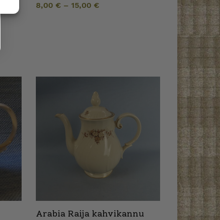
8,00
€
–
15,00
€
Arabia Raija kahvikannu