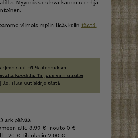
välillä. Myynnissä oleva kannu on ehjä
ntoinen.
amme viimeisimpiin lisäyksiin
tästä.
kirjeen saat -5 % alennuksen
evalla koodilla. Tarjous vain uusille
jille. Tilaa uutiskirje tästä
S
3 arkipäivää
omeen alk. 8,90 €, nouto 0 €
lle 20 € tilauksiin 2,90 €