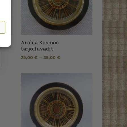
inen
Arabia Kosmos
tarjoiluvadit
25,00
€
–
35,00
€