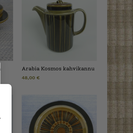
a
Arabia Kosmos kahvikannu
48,00
€
,