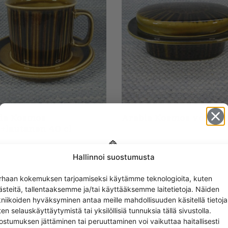
ia Kosmos
Arabia Kosmos voirasi
+lautanen 40 cl
Hallinnoi suostumusta
Get -5%
rhaan kokemuksen tarjoamiseksi käytämme teknologioita, kuten
off?
ästeitä, tallentaaksemme ja/tai käyttääksemme laitetietoja. Näiden
kniikoiden hyväksyminen antaa meille mahdollisuuden käsitellä tietoja
en selauskäyttäytymistä tai yksilöllisiä tunnuksia tällä sivustolla.
Yes! I want the discount
ostumuksen jättäminen tai peruuttaminen voi vaikuttaa haitallisesti