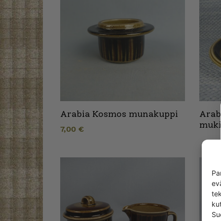
Arabia Kosmos munakuppi
Arab
muki
7,00
€
Pa
ev
te
kut
Su