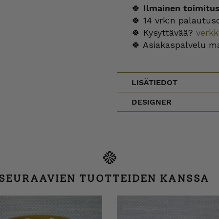
🍀
Ilmainen toimitu
🍀 14 vrk:n palautus
🍀 Kysyttävää?
verk
🍀 Asiakaspalvelu m
LISÄTIEDOT
DESIGNER
 SEURAAVIEN TUOTTEIDEN KANSSA