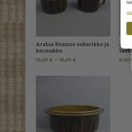
tie
Ha
Arabia Kosmos sokerikko ja
Arab
kermakko
teek
13,00
€
–
19,00
€
6,00