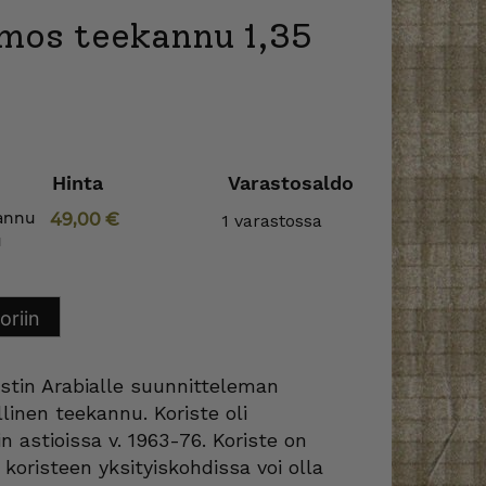
mos teekannu 1,35
Hinta
Varastosaldo
annu
49,00
€
1 varastossa
u
oriin
stin Arabialle suunnitteleman
linen teekannu. Koriste oli
 astioissa v. 1963-76. Koriste on
koristeen yksityiskohdissa voi olla