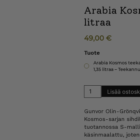
Arabia Kos
litraa
49,00
€
Tuote
Arabia Kosmos teek
1,35 litraa – Teekann
Arabia
Lisää ostosk
Kosmos
teekannu
1,35
litraa
Gunvor Olin-Grönqvi
määrä
Kosmos-sarjan sihdil
tuotannossa S-mallin
käsinmaalattu, joten 