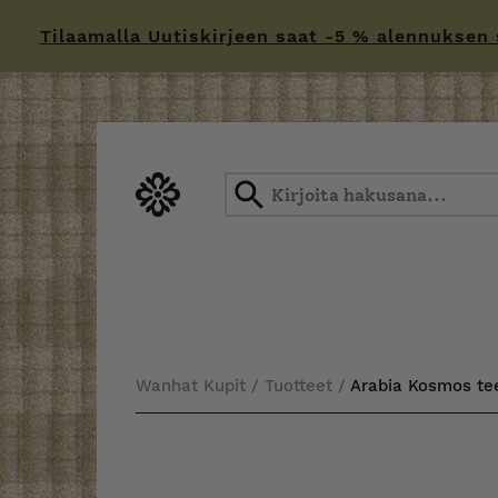
Tilaamalla Uutiskirjeen saat -5 % alennuksen sä
Skip
to
content
Wanhat Kupit
/
Tuotteet
/
Arabia Kosmos tee