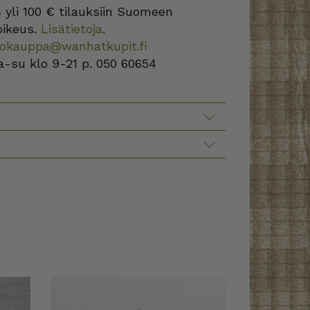
s
yli 100 € tilauksiin Suomeen
oikeus.
Lisätietoja
.
kokauppa@wanhatkupit.fi
a-su klo 9-21 p. 050 60654