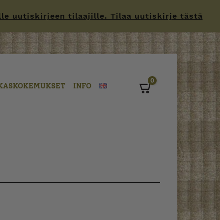
 uutiskirjeen tilaajille. Tilaa uutiskirje tästä
0
KASKOKEMUKSET
INFO
Cart