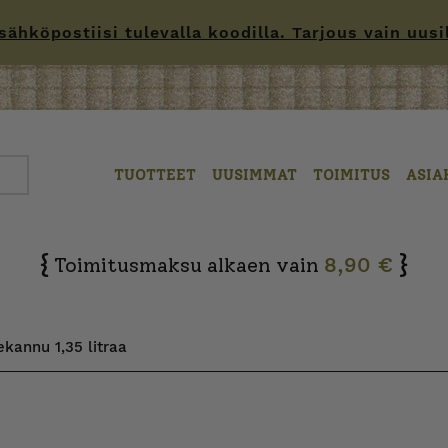
hköpostiisi tulevalla koodilla. Tarjous vain uusille
TUOTTEET
UUSIMMAT
TOIMITUS
ASIA
{
}
Toimitusmaksu alkaen vain
8,90 €
kannu 1,35 litraa