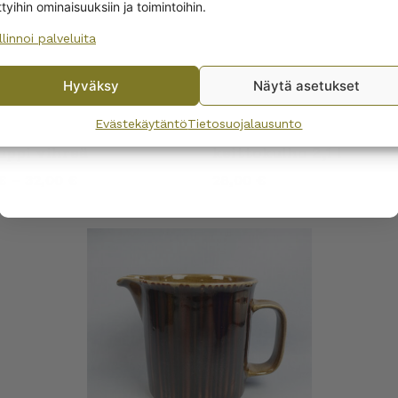
ttyihin ominaisuuksiin ja toimintoihin.
llinnoi palveluita
No, I’ll pay full price
Hyväksy
Näytä asetukset
By subscribing to the newsletter, you consent to receiving messages from
Wanhojen kuppien and confirm that you have read and accepted
the
Evästekäytäntö
Tietosuojalausunto
ia Kosmos kahvi- ja
Arabia Kosmos kannell
privacy policy.
uppi vihreä
keittokulho 2,1 l
€
–
32,00
€
28,00
€