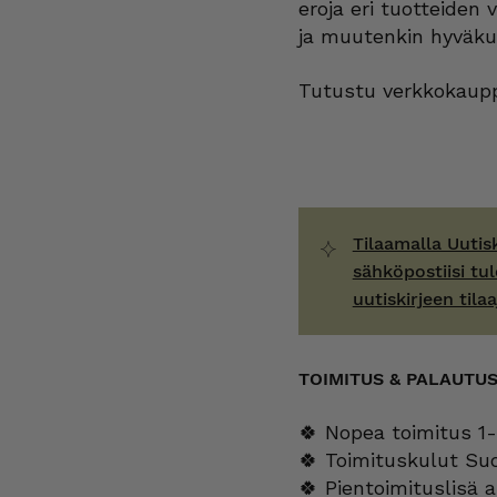
eroja eri tuotteiden 
ja muutenkin hyväku
Tutustu verkkokaupp
Tilaamalla Uutis
sähköpostiisi tul
uutiskirjeen tilaa
TOIMITUS & PALAUTU
🍀 Nopea toimitus 1-
🍀 Toimituskulut Su
🍀 Pientoimituslisä a