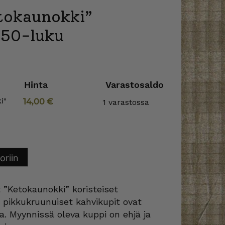
tokaunokki”
 50-luku
Hinta
Varastosaldo
i"
14,00
€
1 varastossa
oriin
 ”Ketokaunokki” koristeiset
n pikkukruunuiset kahvikupit ovat
. Myynnissä oleva kuppi on ehjä ja