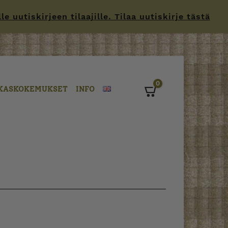
 uutiskirjeen tilaajille. Tilaa uutiskirje tästä
0
KASKOKEMUKSET
INFO
Cart