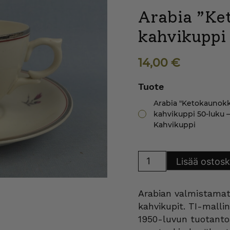
Arabia ”Ke
kahvikuppi
14,00
€
Tuote
Arabia "Ketokaunokk
kahvikuppi 50-luku –
Kahvikuppi
Arabia
Lisää ostosk
"Ketokaunokki"
kahvikuppi
50-
luku
Arabian valmistamat
määrä
kahvikupit. TI-malli
1950-luvun tuotantoa