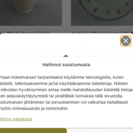
ia "Ketokaunokki"
Arabia "Ketokaunokki
n 1,1 l
lautaset 50-luku
10,00
€
–
14,00
€
Hallinnoi suostumusta
Get -5%
rhaan kokemuksen tarjoamiseksi käytämme teknologioita, kuten
off?
ästeitä, tallentaaksemme ja/tai käyttääksemme laitetietoja. Näiden
kniikoiden hyväksyminen antaa meille mahdollisuuden käsitellä tietoja
en selauskäyttäytymistä tai yksilöllisiä tunnuksia tällä sivustolla.
Yes! I want the discount
ostumuksen jättäminen tai peruuttaminen voi vaikuttaa haitallisesti
ttyihin ominaisuuksiin ja toimintoihin.
llinnoi palveluita
No, I’ll pay full price