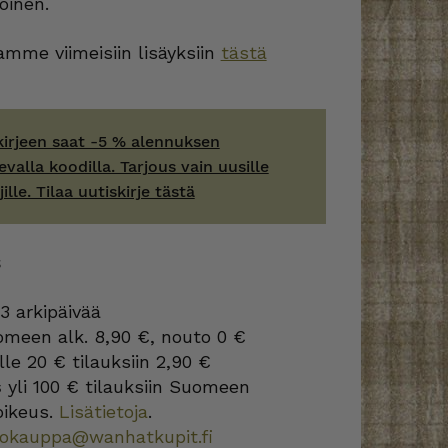
oinen.
mme viimeisiin lisäyksiin
tästä
kirjeen saat -5 % alennuksen
evalla koodilla. Tarjous vain uusille
jille. Tilaa uutiskirje tästä
S
3 arkipäivää
omeen alk. 8,90 €, nouto 0 €
lle 20 € tilauksiin 2,90 €
s
yli 100 € tilauksiin Suomeen
oikeus.
Lisätietoja
.
kokauppa@wanhatkupit.fi