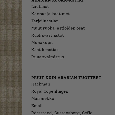
ARABIAN RUOKA-ASTIAT
Lautaset
Kannut ja kaatimet
Tarjoiluastiat
Muut ruoka-astioiden osat
Ruoka-astiastot
Munakupit
Kastikeastiat
Ruuanvalmistus
MUUT KUIN ARABIAN TUOTTEET
Hackman
Royal Copenhagen
Marimekko
Emali
Rörstrand, Gustavsberg, Gefle