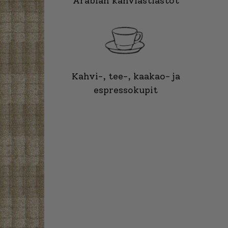
Arabian kahviastiastot
Kahvi-, tee-, kaakao- ja
espressokupit