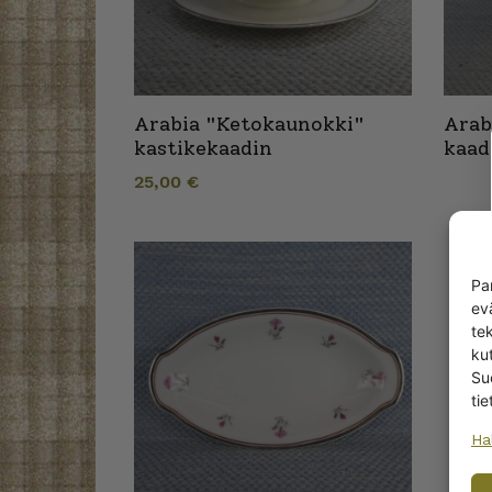
Arabia "Ketokaunokki"
Arab
kastikekaadin
kaadi
25,00
€
Pa
ev
te
kut
Su
tie
Ha