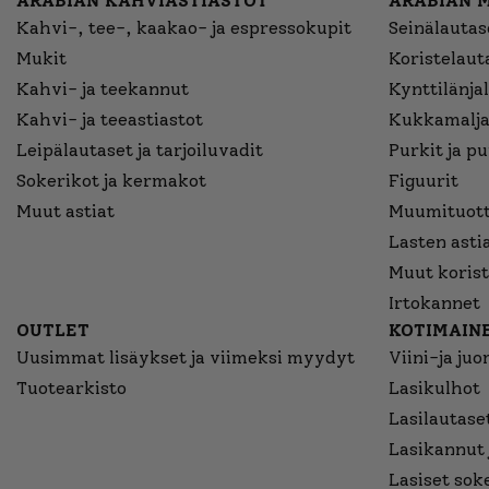
ARABIAN KAHVIASTIASTOT
ARABIAN 
Kahvi-, tee-, kaakao- ja espressokupit
Seinälautase
Mukit
Koristelaut
Kahvi- ja teekannut
Kynttilänjal
Kahvi- ja teeastiastot
Kukkamalja
Leipälautaset ja tarjoiluvadit
Purkit ja p
Sokerikot ja kermakot
Figuurit
Muut astiat
Muumituott
Lasten asti
Muut korist
Irtokannet
OUTLET
KOTIMAINE
Uusimmat lisäykset ja viimeksi myydyt
Viini-ja juo
Tuotearkisto
Lasikulhot
Lasilautaset
Lasikannut 
Lasiset sok