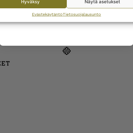
Hyväksy
Näytä asetukset
By subscribing to the newsletter, you consent to receiving messages from
Wanhojen kuppien and confirm that you have read and accepted
the
Evästekäytäntö
Tietosuojalausunto
privacy policy.
EET