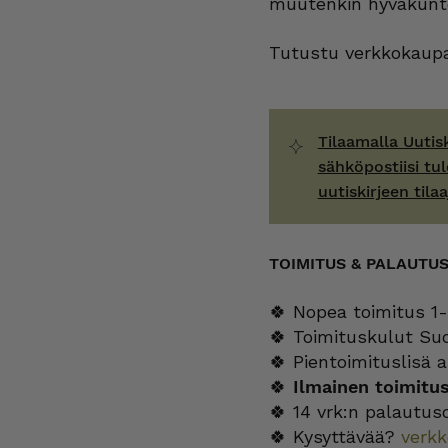
muutenkin hyväkunt
Tutustu verkkokaupa
Tilaamalla Uutis
sähköpostiisi tul
uutiskirjeen tilaa
TOIMITUS & PALAUTU
🍀 Nopea toimitus 1-
🍀 Toimituskulut Su
🍀 Pientoimituslisä a
🍀
Ilmainen toimitu
🍀 14 vrk:n palautus
🍀 Kysyttävää?
verk