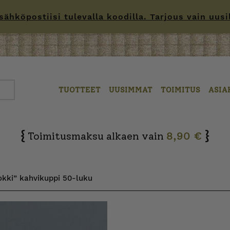
hköpostiisi tulevalla koodilla. Tarjous vain uusille
TUOTTEET
UUSIMMAT
TOIMITUS
ASIA
{
}
Toimitusmaksu alkaen vain
8,90 €
okki” kahvikuppi 50-luku