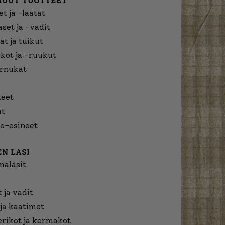
MUUT TUOTTEET
t ja -laatat
aset ja -vadit
at ja tuikut
kot ja -ruukut
urnukat
eet
at
e-esineet
N LASI
malasit
 ja vadit
ja kaatimet
erikot ja kermakot