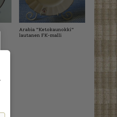
"
Arabia "Ketokaunokki"
lautanen FK-malli
,