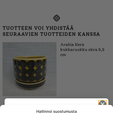
TUOTTEEN VOI YHDISTÄÄ
SEURAAVIEN TUOTTEIDEN KANSSA
Arabia Kerä
kukkaruukku okra 9,5
cm
Arabia Kerä
Hallinnoi suostumusta