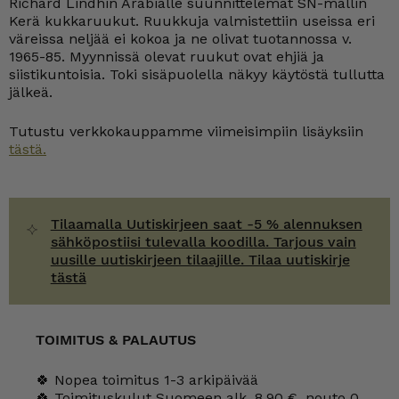
Richard Lindhin Arabialle suunnittelemat SN-mallin
teräs
määrä
Kerä kukkaruukut. Ruukkuja valmistettiin useissa eri
väreissa neljää ei kokoa ja ne olivat tuotannossa v.
1965-85. Myynnissä olevat ruukut ovat ehjiä ja
siistikuntoisia. Toki sisäpuolella näkyy käytöstä tullutta
jälkeä.
Tutustu verkkokauppamme viimeisimpiin lisäyksiin
tästä.
Tilaamalla Uutiskirjeen saat -5 % alennuksen
sähköpostiisi tulevalla koodilla. Tarjous vain
uusille uutiskirjeen tilaajille. Tilaa uutiskirje
tästä
TOIMITUS & PALAUTUS
🍀 Nopea toimitus 1-3 arkipäivää
🍀 Toimituskulut Suomeen alk. 8,90 €, nouto 0