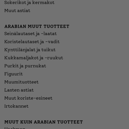
Sokerikot ja kermakot
Muut astiat
ARABIAN MUUT TUOTTEET
Seinälautaset ja -laatat
Koristelautaset ja -vadit
Kynttilänjalat ja tuikut
Kukkamaljakot ja -ruukut
Purkit ja purnukat
Figuurit
Muumituotteet
Lasten astiat
Muut koriste-esineet
Irtokannet
MUUT KUIN ARABIAN TUOTTEET