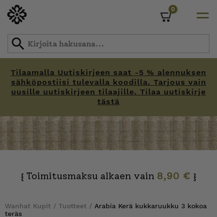
0
Cart
Tilaamalla Uutiskirjeen saat -5 % alennuksen
sähköpostiisi tulevalla koodilla. Tarjous vain
uusille uutiskirjeen tilaajille. Tilaa uutiskirje
tästä
Skip
to
content
Toimitusmaksu alkaen vain
8,90 €
{
}
Wanhat Kupit
/
Tuotteet
/
Arabia Kerä kukkaruukku 3 kokoa
teräs