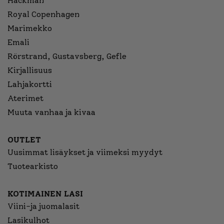
Hackman
Royal Copenhagen
Marimekko
Emali
Rörstrand, Gustavsberg, Gefle
Kirjallisuus
Lahjakortti
Aterimet
Muuta vanhaa ja kivaa
OUTLET
Uusimmat lisäykset ja viimeksi myydyt
Tuotearkisto
KOTIMAINEN LASI
Viini-ja juomalasit
Lasikulhot