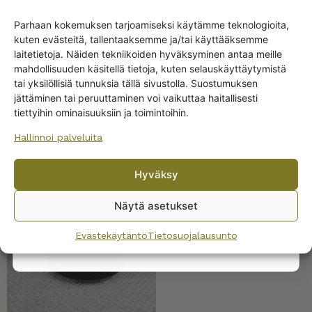
kukkaruukku okra 11 cm
Parhaan kokemuksen tarjoamiseksi käytämme teknologioita,
kuten evästeitä, tallentaaksemme ja/tai käyttääksemme
Get -5%
laitetietoja. Näiden tekniikoiden hyväksyminen antaa meille
off?
mahdollisuuden käsitellä tietoja, kuten selauskäyttäytymistä
tai yksilöllisiä tunnuksia tällä sivustolla. Suostumuksen
jättäminen tai peruuttaminen voi vaikuttaa haitallisesti
Yes! I want the discount
tiettyihin ominaisuuksiin ja toimintoihin.
Hallinnoi palveluita
No, I’ll pay full price
Arabia Kerä
Hyväksy
By subscribing to the newsletter, you consent to receiving messages from
kukkaruukku teräs 11,5
Wanhojen kuppien and confirm that you have read and accepted
the
cm
Näytä asetukset
privacy policy.
Evästekäytäntö
Tietosuojalausunto