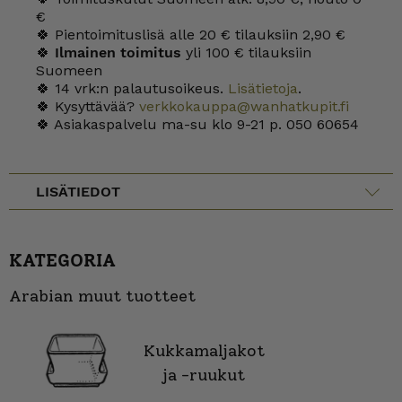
€
🍀 Pientoimituslisä alle 20 € tilauksiin 2,90 €
🍀
Ilmainen toimitus
yli 100 € tilauksiin
Suomeen
🍀 14 vrk:n palautusoikeus.
Lisätietoja
.
🍀 Kysyttävää?
verkkokauppa@wanhatkupit.fi
🍀 Asiakaspalvelu ma-su klo 9-21 p. 050 60654
LISÄTIEDOT
KATEGORIA
Arabian muut tuotteet
Kukkamaljakot
ja -ruukut