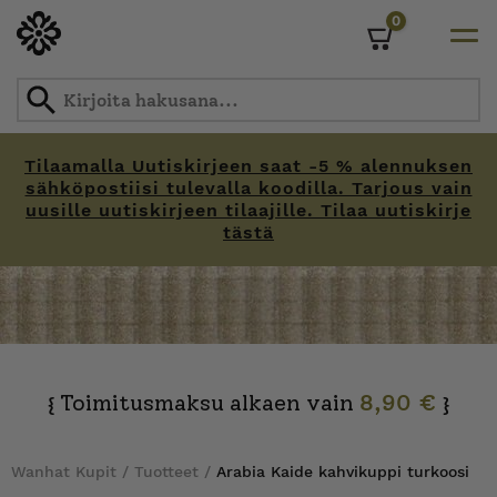
0
Cart
Tilaamalla Uutiskirjeen saat -5 % alennuksen
sähköpostiisi tulevalla koodilla. Tarjous vain
uusille uutiskirjeen tilaajille. Tilaa uutiskirje
tästä
Skip
to
content
Toimitusmaksu alkaen vain
8,90 €
{
}
Wanhat Kupit
/
Tuotteet
/
Arabia Kaide kahvikuppi turkoosi