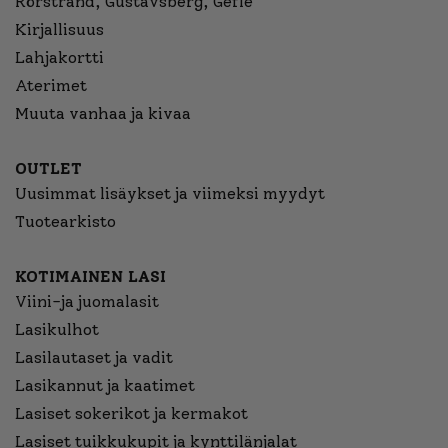
Rörstrand, Gustavsberg, Gefle
Kirjallisuus
Lahjakortti
Aterimet
Muuta vanhaa ja kivaa
OUTLET
Uusimmat lisäykset ja viimeksi myydyt
Tuotearkisto
KOTIMAINEN LASI
Viini-ja juomalasit
Lasikulhot
Lasilautaset ja vadit
Lasikannut ja kaatimet
Lasiset sokerikot ja kermakot
Lasiset tuikkukupit ja kynttilänjalat