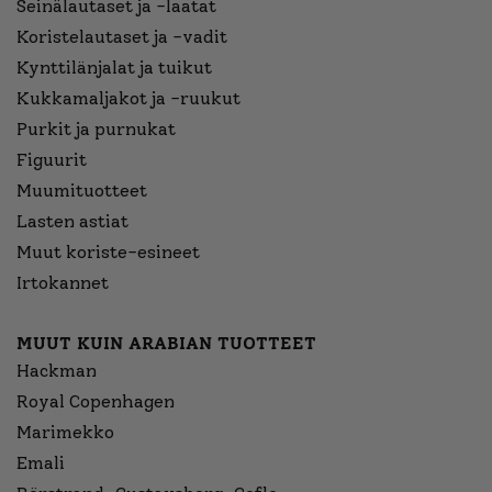
Seinälautaset ja -laatat
Koristelautaset ja -vadit
Kynttilänjalat ja tuikut
Kukkamaljakot ja -ruukut
Purkit ja purnukat
Figuurit
Muumituotteet
Lasten astiat
Muut koriste-esineet
Irtokannet
MUUT KUIN ARABIAN TUOTTEET
Hackman
Royal Copenhagen
Marimekko
Emali