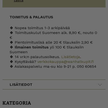
tästä
TOIMITUS & PALAUTUS
🍀 Nopea toimitus 1-3 arkipäivää
🍀 Toimituskulut Suomeen alk. 8,90 €, nouto 0
€
🍀 Pientoimituslisä alle 20 € tilauksiin 2,90 €
🍀
Ilmainen toimitus
yli 100 € tilauksiin
Suomeen
🍀 14 vrk:n palautusoikeus.
Lisätietoja
.
🍀 Kysyttävää?
verkkokauppa@wanhatkupit.fi
🍀 Asiakaspalvelu ma-su klo 9-21 p. 050 60654
LISÄTIEDOT
KATEGORIA