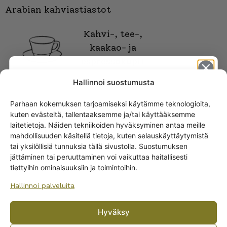
Arabian kahviastiastot
Kahvi-, tee-,
kaakao- ja
espressokupit
Hallinnoi suostumusta
Parhaan kokemuksen tarjoamiseksi käytämme teknologioita,
kuten evästeitä, tallentaaksemme ja/tai käyttääksemme
Get -5%
laitetietoja. Näiden tekniikoiden hyväksyminen antaa meille
off?
mahdollisuuden käsitellä tietoja, kuten selauskäyttäytymistä
tai yksilöllisiä tunnuksia tällä sivustolla. Suostumuksen
jättäminen tai peruuttaminen voi vaikuttaa haitallisesti
Yes! I want the discount
tiettyihin ominaisuuksiin ja toimintoihin.
ARABIAN RUOKA-ASTIAT
Hallinnoi palveluita
Lautaset
No, I’ll pay full price
Kannut ja kaatimet
Hyväksy
Tarjoiluastiat
By subscribing to the newsletter, you consent to receiving messages from