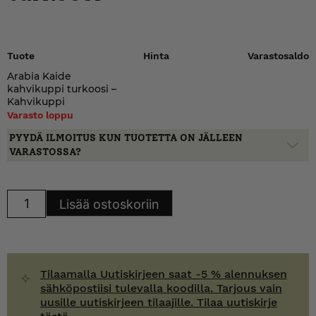
Tuote
Hinta
Varastosaldo
Arabia Kaide
kahvikuppi turkoosi –
Kahvikuppi
Varasto loppu
PYYDÄ ILMOITUS KUN TUOTETTA ON JÄLLEEN
VARASTOSSA?
Arabia
Lisää ostoskoriin
Kaide
kahvikuppi
turkoosi
määrä
Tilaamalla Uutiskirjeen saat -5 % alennuksen
sähköpostiisi tulevalla koodilla. Tarjous vain
uusille uutiskirjeen tilaajille. Tilaa uutiskirje