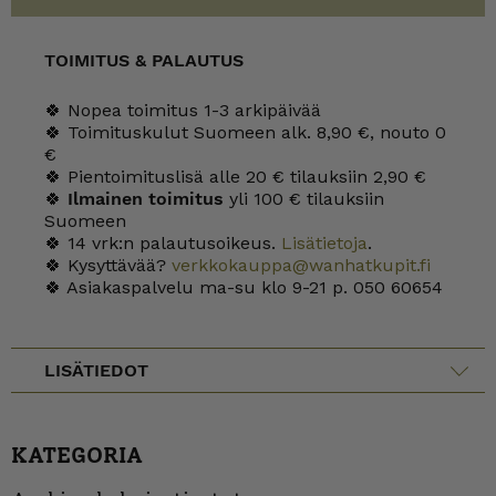
TOIMITUS & PALAUTUS
🍀 Nopea toimitus 1-3 arkipäivää
🍀 Toimituskulut Suomeen alk. 8,90 €, nouto 0
€
🍀 Pientoimituslisä alle 20 € tilauksiin 2,90 €
🍀
Ilmainen toimitus
yli 100 € tilauksiin
Suomeen
🍀 14 vrk:n palautusoikeus.
Lisätietoja
.
🍀 Kysyttävää?
verkkokauppa@wanhatkupit.fi
🍀 Asiakaspalvelu ma-su klo 9-21 p. 050 60654
LISÄTIEDOT
KATEGORIA