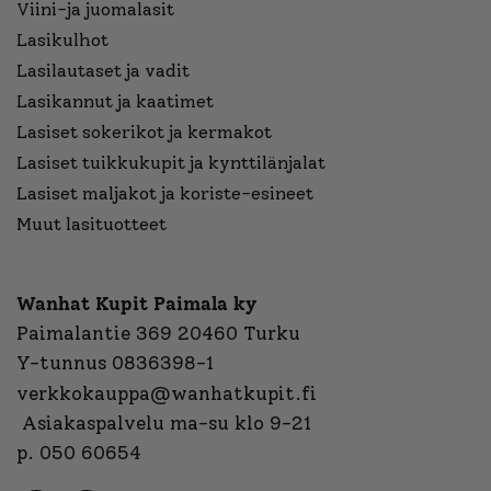
Viini-ja juomalasit
Lasikulhot
Lasilautaset ja vadit
Lasikannut ja kaatimet
Lasiset sokerikot ja kermakot
Lasiset tuikkukupit ja kynttilänjalat
Lasiset maljakot ja koriste-esineet
Muut lasituotteet
Wanhat Kupit Paimala ky
Paimalantie 369 20460 Turku
Y-tunnus 0836398-1
verkkokauppa@wanhatkupit.fi
Asiakaspalvelu ma-su klo 9-21
p. 050 60654