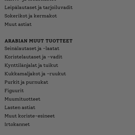
Leipälautaset ja tarjoiluvadit
Sokerikot ja kermakot
Muut astiat
ARABIAN MUUT TUOTTEET
Seinälautaset ja -laatat
Koristelautaset ja -vadit
Kynttilänjalat ja tuikut
Kukkamaljakot ja -ruukut
Purkit ja purnukat
Figuurit
Muumituotteet
Lasten astiat
Muut koriste-esineet
Irtokannet