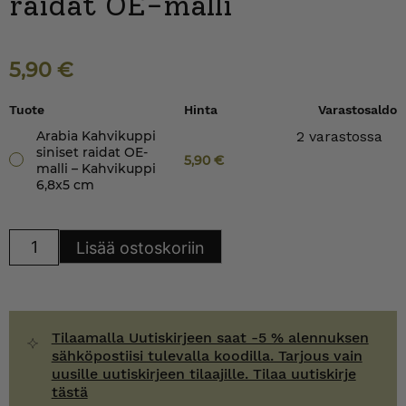
raidat OE-malli
5,90
€
Tuote
Hinta
Varastosaldo
Arabia Kahvikuppi
2 varastossa
siniset raidat OE-
5,90
€
malli – Kahvikuppi
6,8x5 cm
Arabia
Lisää ostoskoriin
Kahvikuppi
siniset
raidat
OE-
malli
määrä
Tilaamalla Uutiskirjeen saat -5 % alennuksen
sähköpostiisi tulevalla koodilla. Tarjous vain
uusille uutiskirjeen tilaajille. Tilaa uutiskirje
tästä