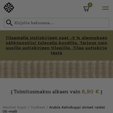
0
Cart
Tilaamalla Uutiskirjeen saat -5 % alennuksen
sähköpostiisi tulevalla koodilla. Tarjous vain
uusille uutiskirjeen tilaajille. Tilaa uutiskirje
tästä
Skip
to
content
Toimitusmaksu alkaen vain
8,90 €
{
}
Wanhat Kupit
/
Tuotteet
/
Arabia Kahvikuppi siniset raidat
OE-malli