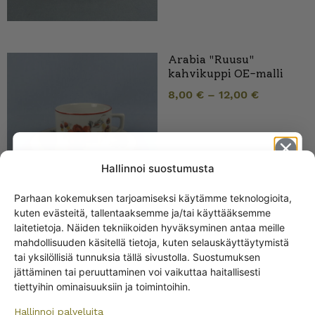
Arabia "Ruusu"
kahvikuppi OE-malli
8,00
€
–
12,00
€
Hallinnoi suostumusta
Parhaan kokemuksen tarjoamiseksi käytämme teknologioita,
kuten evästeitä, tallentaaksemme ja/tai käyttääksemme
Get -5%
laitetietoja. Näiden tekniikoiden hyväksyminen antaa meille
off?
Arabia Kahvikuppi
mahdollisuuden käsitellä tietoja, kuten selauskäyttäytymistä
kultaraidat OE-malli
tai yksilöllisiä tunnuksia tällä sivustolla. Suostumuksen
jättäminen tai peruuttaminen voi vaikuttaa haitallisesti
Yes! I want the discount
5,00
€
tiettyihin ominaisuuksiin ja toimintoihin.
Hallinnoi palveluita