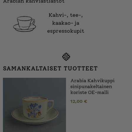
Arabian kahviastiastot
Kahvi-, tee-,
kaakao- ja
espressokupit
SAMANKALTAISET TUOTTEET
Arabia Kahvikuppi
sinipunakeltainen
koriste OE-malli
12,00
€