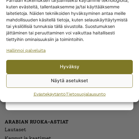
Parhaan kokemuksen tarjoamiseksi käytämme teknologioita,
18,00
€
kuten evästeitä, tallentaaksemme ja/tai käyttääksemme
Get -5%
laitetietoja. Näiden tekniikoiden hyväksyminen antaa meille
off?
mahdollisuuden käsitellä tietoja, kuten selauskäyttäytymistä
tai yksilöllisiä tunnuksia tällä sivustolla. Suostumuksen
jättäminen tai peruuttaminen voi vaikuttaa haitallisesti
Yes! I want the discount
tiettyihin ominaisuuksiin ja toimintoihin.
Hallinnoi palveluita
No, I’ll pay full price
Hyväksy
By subscribing to the newsletter, you consent to receiving messages from
Wanhojen kuppien and confirm that you have read and accepted
the
Näytä asetukset
privacy policy.
Evästekäytäntö
Tietosuojalausunto
ARABIAN RUOKA-ASTIAT
Lautaset
Kannut ja kaatimet