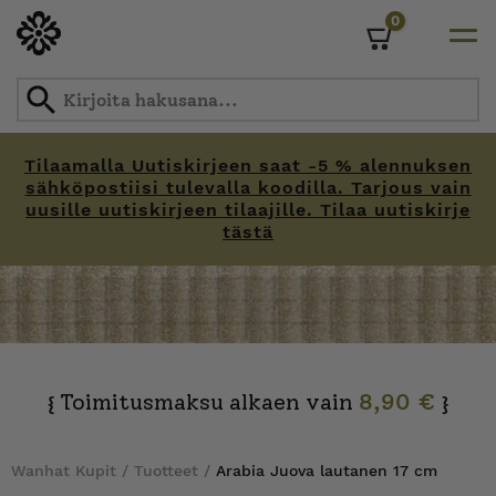
0
Cart
Tilaamalla Uutiskirjeen saat -5 % alennuksen
sähköpostiisi tulevalla koodilla. Tarjous vain
uusille uutiskirjeen tilaajille. Tilaa uutiskirje
tästä
Skip
to
content
Toimitusmaksu alkaen vain
8,90 €
{
}
Wanhat Kupit
/
Tuotteet
/
Arabia Juova lautanen 17 cm