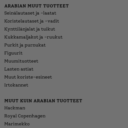
ARABIAN MUUT TUOTTEET
Seinälautaset ja -laatat
Koristelautaset ja -vadit
Kynttilänjalat ja tuikut
Kukkamaljakot ja -ruukut
Purkit ja purnukat
Figuurit
Muumituotteet
Lasten astiat
Muut koriste-esineet
Irtokannet
MUUT KUIN ARABIAN TUOTTEET
Hackman
Royal Copenhagen
Marimekko