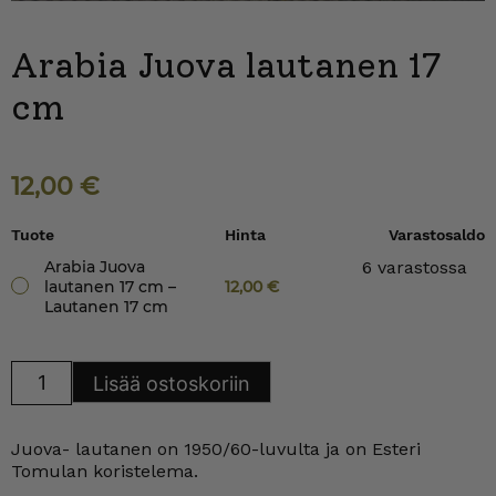
Arabia Juova lautanen 17
cm
12,00
€
Tuote
Hinta
Varastosaldo
Arabia Juova
6 varastossa
lautanen 17 cm –
12,00
€
Lautanen 17 cm
Arabia
Lisää ostoskoriin
Juova
lautanen
17
cm
Juova- lautanen on 1950/60-luvulta ja on Esteri
määrä
Tomulan koristelema.