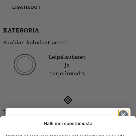
LISÄTIEDOT
KATEGORIA
Arabian kahviastiastot
Leipälautaset
ja
tarjoiluvadit
TUOTTEEN VOI YHDISTÄÄ
SEURAAVIEN TUOTTEIDEN KANSSA
Hallinnoi suostumusta
Arabia Juova kahvikuppi