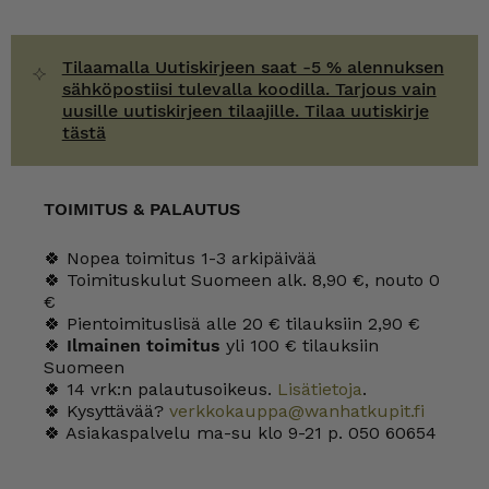
Tilaamalla Uutiskirjeen saat -5 % alennuksen
sähköpostiisi tulevalla koodilla. Tarjous vain
uusille uutiskirjeen tilaajille. Tilaa uutiskirje
tästä
TOIMITUS & PALAUTUS
🍀 Nopea toimitus 1-3 arkipäivää
🍀 Toimituskulut Suomeen alk. 8,90 €, nouto 0
€
🍀 Pientoimituslisä alle 20 € tilauksiin 2,90 €
🍀
Ilmainen toimitus
yli 100 € tilauksiin
Suomeen
🍀 14 vrk:n palautusoikeus.
Lisätietoja
.
🍀 Kysyttävää?
verkkokauppa@wanhatkupit.fi
🍀 Asiakaspalvelu ma-su klo 9-21 p. 050 60654