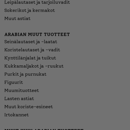
Leipälautaset ja tarjoiluvadit
Sokerikot ja kermakot
Muut astiat
ARABIAN MUUT TUOTTEET
Seinälautaset ja -laatat
Koristelautaset ja -vadit
Kynttilänjalat ja tuikut
Kukkamaljakot ja -ruukut
Purkit ja purnukat
Figuurit
Muumituotteet
Lasten astiat
Muut koriste-esineet
Irtokannet