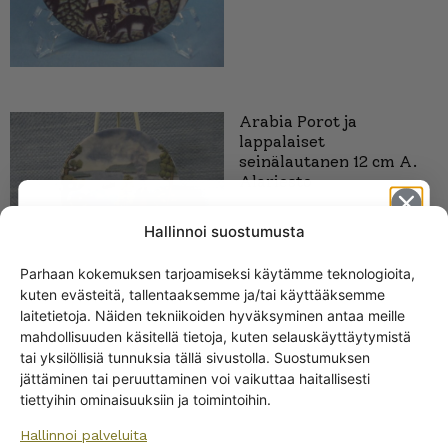
Arabia Porot ja
lappalaiset
seinälautanen 12 cm A.
Alariesto
Hallinnoi suostumusta
Parhaan kokemuksen tarjoamiseksi käytämme teknologioita,
kuten evästeitä, tallentaaksemme ja/tai käyttääksemme
Get -5%
laitetietoja. Näiden tekniikoiden hyväksyminen antaa meille
off?
Arabia Rakovalkealla
mahdollisuuden käsitellä tietoja, kuten selauskäyttäytymistä
seinälautanen 12 cm
tai yksilöllisiä tunnuksia tällä sivustolla. Suostumuksen
A.Alariesto
jättäminen tai peruuttaminen voi vaikuttaa haitallisesti
Yes! I want the discount
tiettyihin ominaisuuksiin ja toimintoihin.
Hallinnoi palveluita