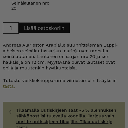
Seinälautanen nro
20
Arabia
Lisää ostoskoriin
Inarinjärven
rannalla
seinälautanen
12
Andreas Alarieston Arabialle suunnitteleman Lappi-
cm
A.
aiheisen seinälautassarjan Inarinjärven rannalla
Alariesto
seinälautanen. Lautanen on sarjan nro 20 ja sen
määrä
halkaisija on 12 cm. Myytävänä olevat lautaset ovat
ehjiä ja muutenkin hyväkuntoisia.
Tutustu verkkokauppamme viimeisimpiin lisäyksiin
tästä.
Tilaamalla Uutiskirjeen saat -5 % alennuksen
sähköpostiisi tulevalla koodilla. Tarjous vain
uusille uutiskirjeen tilaajille. Tilaa uutiskirje
tästä