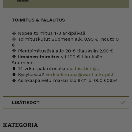
TOIMITUS & PALAUTUS
🍀 Nopea toimitus 1-3 arkipäivää
🍀 Toimituskulut Suomeen alk. 8,90 €, nouto 0
€
🍀 Pientoimituslisä alle 20 € tilauksiin 2,90 €
🍀
Ilmainen toimitus
yli 100 € tilauksiin
Suomeen
🍀 14 vrk:n palautusoikeus.
Lisätietoja
.
🍀 Kysyttävää?
verkkokauppa@wanhatkupit.fi
🍀 Asiakaspalvelu ma-su klo 9-21 p. 050 60654
LISÄTIEDOT
KATEGORIA