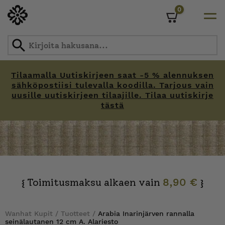
0
Cart
Tilaamalla Uutiskirjeen saat -5 % alennuksen
sähköpostiisi tulevalla koodilla. Tarjous vain
uusille uutiskirjeen tilaajille. Tilaa uutiskirje
tästä
Skip
to
content
Toimitusmaksu alkaen vain
8,90 €
{
}
Wanhat Kupit
/
Tuotteet
/
Arabia Inarinjärven rannalla
seinälautanen 12 cm A. Alariesto