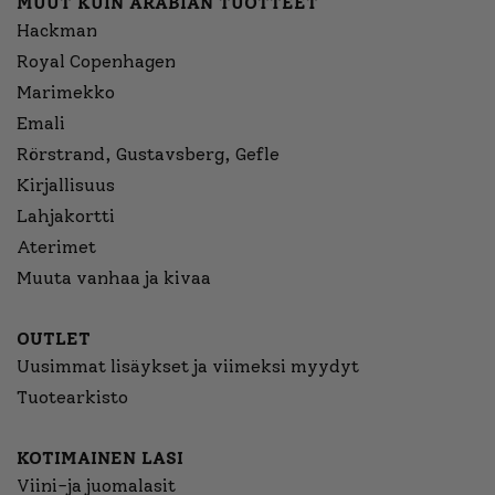
MUUT KUIN ARABIAN TUOTTEET
Hackman
Royal Copenhagen
Marimekko
Emali
Rörstrand, Gustavsberg, Gefle
Kirjallisuus
Lahjakortti
Aterimet
Muuta vanhaa ja kivaa
OUTLET
Uusimmat lisäykset ja viimeksi myydyt
Tuotearkisto
KOTIMAINEN LASI
Viini-ja juomalasit