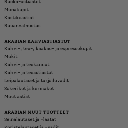
Ruoka-astiastot
Munakupit
Kastikeastiat
Ruuanvalmistus
ARABIAN KAHVIASTIASTOT
Kahvi-, tee-, kaakao- ja espressokupit
Mukit
Kahvi- ja teekannut
Kahvi- ja teeastiastot
Leipälautaset ja tarjoiluvadit
Sokerikot ja kermakot
Muut astiat
ARABIAN MUUT TUOTTEET
Seinälautaset ja -laatat
Koristelautaset ja -vadit