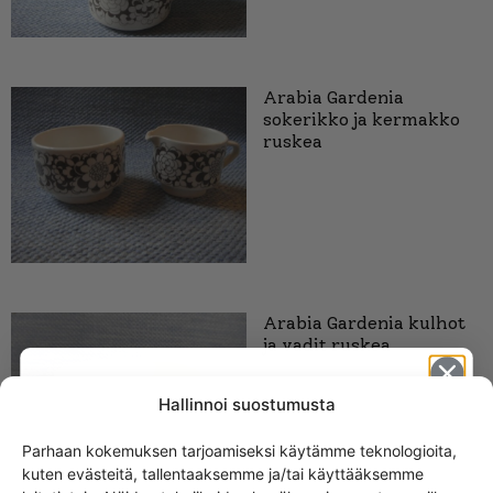
Arabia Gardenia
sokerikko ja kermakko
ruskea
Arabia Gardenia kulhot
ja vadit ruskea
Hallinnoi suostumusta
Parhaan kokemuksen tarjoamiseksi käytämme teknologioita,
kuten evästeitä, tallentaaksemme ja/tai käyttääksemme