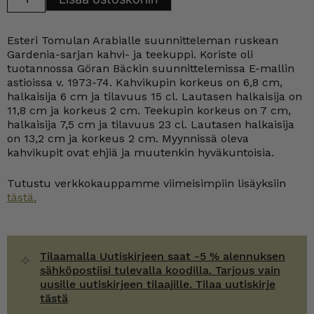
kahvi-
ja
teekuppi
Esteri Tomulan Arabialle suunnitteleman ruskean
ruskea
määrä
Gardenia-sarjan kahvi- ja teekuppi. Koriste oli
tuotannossa Göran Bäckin suunnittelemissa E-mallin
astioissa v. 1973-74. Kahvikupin korkeus on 6,8 cm,
halkaisija 6 cm ja tilavuus 15 cl. Lautasen halkaisija on
11,8 cm ja korkeus 2 cm. Teekupin korkeus on 7 cm,
halkaisija 7,5 cm ja tilavuus 23 cl. Lautasen halkaisija
on 13,2 cm ja korkeus 2 cm. Myynnissä oleva
kahvikupit ovat ehjiä ja muutenkin hyväkuntoisia.
Tutustu verkkokauppamme viimeisimpiin lisäyksiin
tästä.
Tilaamalla Uutiskirjeen saat -5 % alennuksen
sähköpostiisi tulevalla koodilla. Tarjous vain
uusille uutiskirjeen tilaajille. Tilaa uutiskirje
tästä