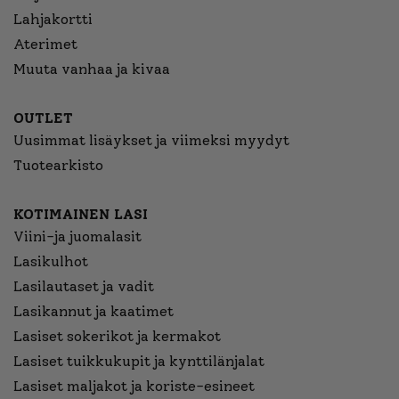
Lahjakortti
Aterimet
Muuta vanhaa ja kivaa
OUTLET
Uusimmat lisäykset ja viimeksi myydyt
Tuotearkisto
KOTIMAINEN LASI
Viini-ja juomalasit
Lasikulhot
Lasilautaset ja vadit
Lasikannut ja kaatimet
Lasiset sokerikot ja kermakot
Lasiset tuikkukupit ja kynttilänjalat
Lasiset maljakot ja koriste-esineet