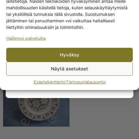
Get -5%
laitetietoja. Näiden tekniikoiden hyväksyminen antaa meille
off?
mahdollisuuden käsitellä tietoja, kuten selauskäyttäytymistä
tai yksilöllisiä tunnuksia tällä sivustolla. Suostumuksen
Arabia Gardenia kaadin
jättäminen tai peruuttaminen voi vaikuttaa haitallisesti
Yes! I want the discount
ruskea
tiettyihin ominaisuuksiin ja toimintoihin.
Hallinnoi palveluita
No, I’ll pay full price
Hyväksy
By subscribing to the newsletter, you consent to receiving messages from
Wanhojen kuppien and confirm that you have read and accepted
the
Näytä asetukset
privacy policy.
Arabia Gardenia
Evästekäytäntö
Tietosuojalausunto
lautanen , ruskea