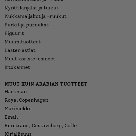
Kynttilänjalat ja tuikut
Kukkamaljakot ja -ruukut
Purkit ja purnukat
Figuurit
Muumituotteet
Lasten astiat
Muut koriste-esineet
Irtokannet
MUUT KUIN ARABIAN TUOTTEET
Hackman
Royal Copenhagen
Marimekko
Emali
Rörstrand, Gustavsberg, Gefle
Kirjallisuus