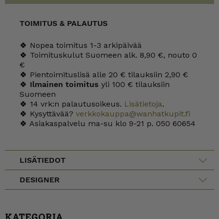
TOIMITUS & PALAUTUS
🍀 Nopea toimitus 1-3 arkipäivää
🍀 Toimituskulut Suomeen alk. 8,90 €, nouto 0
€
🍀 Pientoimituslisä alle 20 € tilauksiin 2,90 €
🍀
Ilmainen toimitus
yli 100 € tilauksiin
Suomeen
🍀 14 vrk:n palautusoikeus.
Lisätietoja
.
🍀 Kysyttävää?
verkkokauppa@wanhatkupit.fi
🍀 Asiakaspalvelu ma-su klo 9-21 p. 050 60654
LISÄTIEDOT
DESIGNER
KATEGORIA