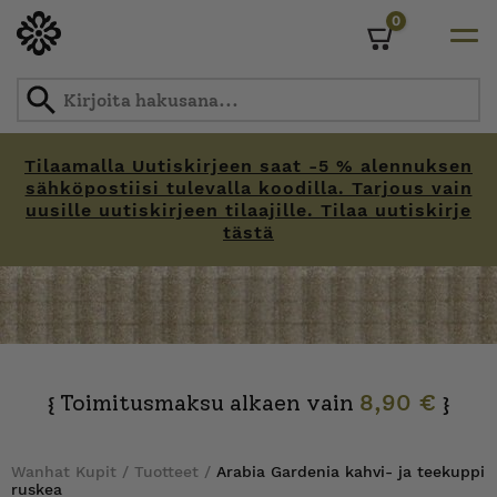
0
Cart
Tilaamalla Uutiskirjeen saat -5 % alennuksen
sähköpostiisi tulevalla koodilla. Tarjous vain
uusille uutiskirjeen tilaajille. Tilaa uutiskirje
tästä
Skip
to
content
Toimitusmaksu alkaen vain
8,90 €
{
}
Wanhat Kupit
/
Tuotteet
/
Arabia Gardenia kahvi- ja teekuppi
ruskea