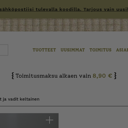
hköpostiisi tulevalla koodilla. Tarjous vain uusille
TUOTTEET
UUSIMMAT
TOIMITUS
ASIA
{
}
Toimitusmaksu alkaen vain
8,90 €
t ja vadit keltainen