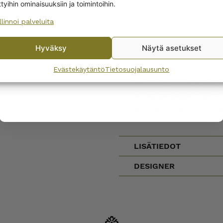
ttyihin ominaisuuksiin ja toimintoihin.
TOIMITUS & PALAUTU
llinnoi palveluita
No, I’ll pay full price
🍀 Nopea toimitus 1-
🍀 Toimituskulut Su
Hyväksy
Näytä asetukset
By subscribing to the newsletter, you consent to receiving messages from
🍀 Pientoimituslisä a
Wanhojen kuppien and confirm that you have read and accepted
the
Evästekäytäntö
Tietosuojalausunto
🍀
Ilmainen toimitu
privacy policy.
🍀 14 vrk:n palautus
🍀 Kysyttävää?
verk
🍀 Asiakaspalvelu m
LISÄTIEDOT
DESIGNER