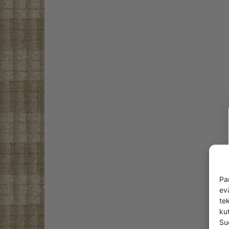
Pa
ev
te
kut
Su