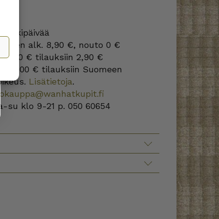
S
3 arkipäivää
omeen alk. 8,90 €, nouto 0 €
lle 20 € tilauksiin 2,90 €
s
yli 100 € tilauksiin Suomeen
oikeus.
Lisätietoja
.
kokauppa@wanhatkupit.fi
a-su klo 9-21 p. 050 60654