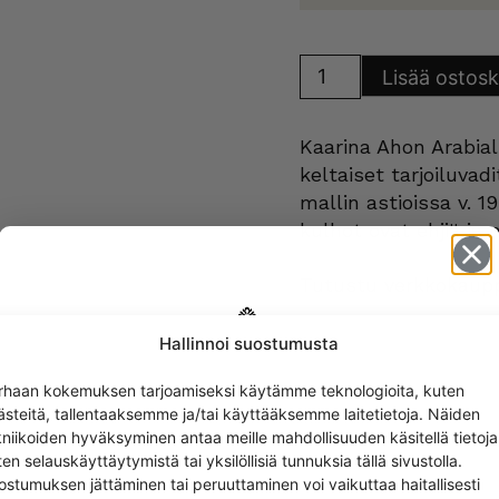
Arabia
Lisää ostosk
Atria
kulhot
ja
vadit
Kaarina Ahon Arabial
keltainen
määrä
keltaiset tarjoiluvad
mallin astioissa v. 
kulhot ovat ehjiä ja
Tutustu verkkokaupp
Hallinnoi suostumusta
Get -5%
Tilaamalla Uutis
rhaan kokemuksen tarjoamiseksi käytämme teknologioita, kuten
off?
sähköpostiisi tul
ästeitä, tallentaaksemme ja/tai käyttääksemme laitetietoja. Näiden
kniikoiden hyväksyminen antaa meille mahdollisuuden käsitellä tietoja
uutiskirjeen tilaa
en selauskäyttäytymistä tai yksilöllisiä tunnuksia tällä sivustolla.
Yes! I want the discount
ostumuksen jättäminen tai peruuttaminen voi vaikuttaa haitallisesti