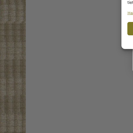
tie
Ha