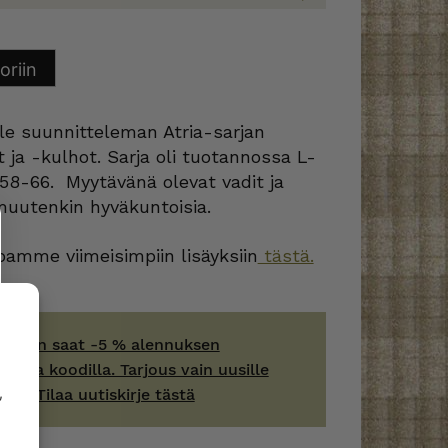
oriin
le suunnitteleman Atria-sarjan
it ja -kulhot. Sarja oli tuotannossa L-
1958-66. Myytävänä olevat vadit ja
 muutenkin hyväkuntoisia.
amme viimeisimpiin lisäyksiin
tästä.
kirjeen saat -5 % alennuksen
evalla koodilla. Tarjous vain uusille
,
jille. Tilaa uutiskirje tästä