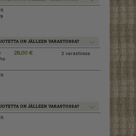
it
x9
UOTETTA ON JÄLLEEN VARASTOSSA?
a
28,00
€
2 varastossa
lho
it
UOTETTA ON JÄLLEEN VARASTOSSA?
it