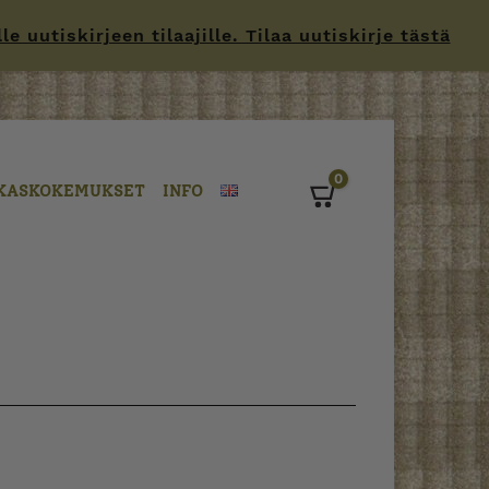
 uutiskirjeen tilaajille. Tilaa uutiskirje tästä
0
KASKOKEMUKSET
INFO
Cart