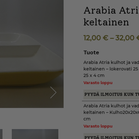
Arabia Atri
keltainen
12,00
€
–
32,00
Tuote
Arabia Atria kulhot ja vad
keltainen – lokerovati 25
25 x 4 cm
Varasto loppu
PYYDÄ ILMOITUS KUN T
Arabia Atria kulhot ja vad
Next
keltainen – Kulho20x20x
cm
Varasto loppu
PYYDÄ ILMOITUS KUN T