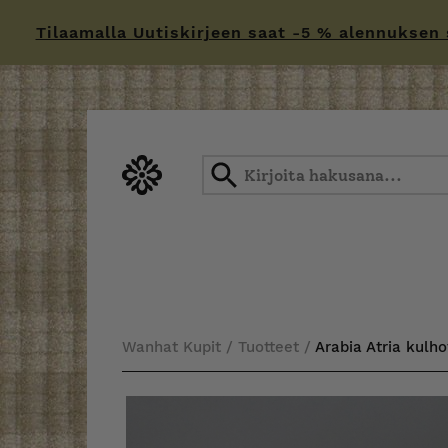
Tilaamalla Uutiskirjeen saat -5 % alennuksen sä
Skip
to
content
Wanhat Kupit
/
Tuotteet
/
Arabia Atria kulho