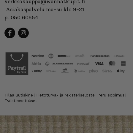
verkkokauppa@wanhatkupit.fi
Asiakaspalvelu ma-su klo 9-21
p. 050 60654
Tilaa uutiskirje
Tietoturva- ja rekisteriseloste
Peru sopimus
|
|
|
Evästeasetukset