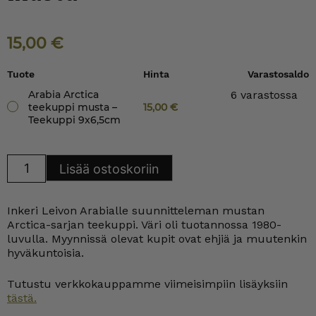
15,00
€
Tuote
Hinta
Varastosaldo
Arabia Arctica
6 varastossa
teekuppi musta –
15,00
€
Teekuppi 9x6,5cm
Arabia
Lisää ostoskoriin
Arctica
teekuppi
musta
määrä
Inkeri Leivon Arabialle suunnitteleman mustan
Arctica-sarjan teekuppi. Väri oli tuotannossa 1980-
luvulla. Myynnissä olevat kupit ovat ehjiä ja muutenkin
hyväkuntoisia.
Tutustu verkkokauppamme viimeisimpiin lisäyksiin
tästä.