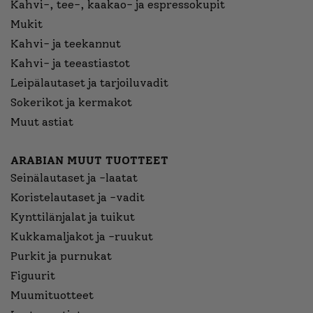
Kahvi-, tee-, kaakao- ja espressokupit
Mukit
Kahvi- ja teekannut
Kahvi- ja teeastiastot
Leipälautaset ja tarjoiluvadit
Sokerikot ja kermakot
Muut astiat
ARABIAN MUUT TUOTTEET
Seinälautaset ja -laatat
Koristelautaset ja -vadit
Kynttilänjalat ja tuikut
Kukkamaljakot ja -ruukut
Purkit ja purnukat
Figuurit
Muumituotteet