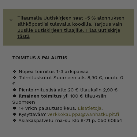
Tilaamalla Uutiskirjeen saat -5 % alennuksen
sähköpostiisi tulevalla koodilla. Tarjous vain
uusille uutiskirjeen tilaajille. Tilaa uutiskirje
tästä
TOIMITUS & PALAUTUS
🍀 Nopea toimitus 1-3 arkipäivää
🍀 Toimituskulut Suomeen alk. 8,90 €, nouto 0
€
🍀 Pientoimituslisä alle 20 € tilauksiin 2,90 €
🍀
Ilmainen toimitus
yli 100 € tilauksiin
Suomeen
🍀 14 vrk:n palautusoikeus.
Lisätietoja
.
🍀 Kysyttävää?
verkkokauppa@wanhatkupit.fi
🍀 Asiakaspalvelu ma-su klo 9-21 p. 050 60654