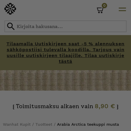
0
Cart
Tilaamalla Uutiskirjeen saat -5 % alennuksen
sähköpostiisi tulevalla koodilla. Tarjous vain
uusille uutiskirjeen tilaajille. Tilaa uutiskirje
tästä
Skip
to
content
Toimitusmaksu alkaen vain
8,90 €
{
}
Wanhat Kupit
/
Tuotteet
/
Arabia Arctica teekuppi musta