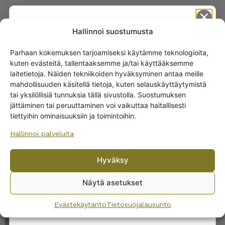
Hallinnoi suostumusta
SAMANKALTAISET TUOTTEET
Parhaan kokemuksen tarjoamiseksi käytämme teknologioita,
Arabia Arctica
kuten evästeitä, tallentaaksemme ja/tai käyttääksemme
Get -5%
kahvikuppi sininen
laitetietoja. Näiden tekniikoiden hyväksyminen antaa meille
off?
mahdollisuuden käsitellä tietoja, kuten selauskäyttäytymistä
20,00
€
tai yksilöllisiä tunnuksia tällä sivustolla. Suostumuksen
jättäminen tai peruuttaminen voi vaikuttaa haitallisesti
Yes! I want the discount
tiettyihin ominaisuuksiin ja toimintoihin.
Hallinnoi palveluita
No, I’ll pay full price
Hyväksy
By subscribing to the newsletter, you consent to receiving messages from
Wanhojen kuppien and confirm that you have read and accepted
the
Näytä asetukset
privacy policy.
Arabia Arctica Kastanja
kahvikuppi
Evästekäytäntö
Tietosuojalausunto
12,00
€