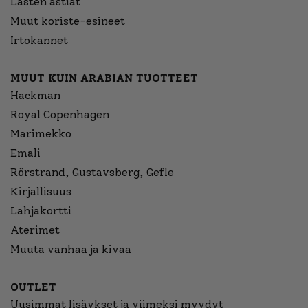
Lasten astiat
Muut koriste-esineet
Irtokannet
MUUT KUIN ARABIAN TUOTTEET
Hackman
Royal Copenhagen
Marimekko
Emali
Rörstrand, Gustavsberg, Gefle
Kirjallisuus
Lahjakortti
Aterimet
Muuta vanhaa ja kivaa
OUTLET
Uusimmat lisäykset ja viimeksi myydyt