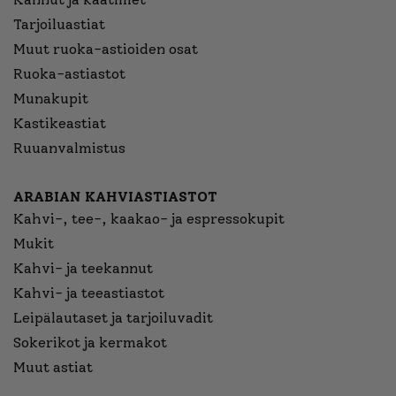
Tarjoiluastiat
Muut ruoka-astioiden osat
Ruoka-astiastot
Munakupit
Kastikeastiat
Ruuanvalmistus
ARABIAN KAHVIASTIASTOT
Kahvi-, tee-, kaakao- ja espressokupit
Mukit
Kahvi- ja teekannut
Kahvi- ja teeastiastot
Leipälautaset ja tarjoiluvadit
Sokerikot ja kermakot
Muut astiat