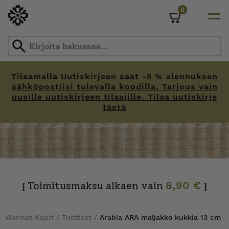
0
Cart
Tilaamalla Uutiskirjeen saat -5 % alennuksen
sähköpostiisi tulevalla koodilla. Tarjous vain
uusille uutiskirjeen tilaajille. Tilaa uutiskirje
tästä
Skip
to
content
Toimitusmaksu alkaen vain
8,90 €
{
}
Wanhat Kupit
/
Tuotteet
/
Arabia ARA maljakko kukkia 13 cm