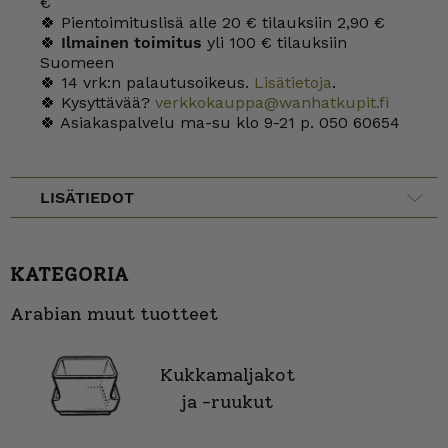
€
🍀 Pientoimituslisä alle 20 € tilauksiin 2,90 €
🍀
Ilmainen toimitus
yli 100 € tilauksiin
Suomeen
🍀 14 vrk:n palautusoikeus.
Lisätietoja
.
🍀 Kysyttävää?
verkkokauppa@wanhatkupit.fi
🍀 Asiakaspalvelu ma-su klo 9-21 p. 050 60654
LISÄTIEDOT
KATEGORIA
Arabian muut tuotteet
Kukkamaljakot
ja -ruukut