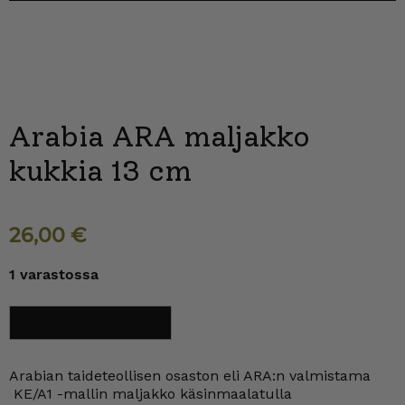
Arabia ARA maljakko
kukkia 13 cm
26,00
€
1 varastossa
Arabia
Lisää ostoskoriin
ARA
maljakko
kukkia
13
Arabian taideteollisen osaston eli ARA:n valmistama
cm
KE/A1 -mallin maljakko käsinmaalatulla
määrä