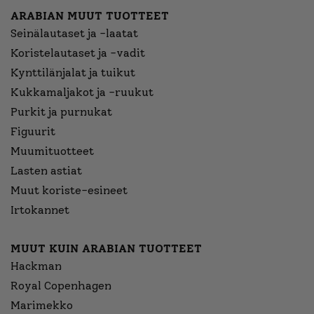
ARABIAN MUUT TUOTTEET
Seinälautaset ja -laatat
Koristelautaset ja -vadit
Kynttilänjalat ja tuikut
Kukkamaljakot ja -ruukut
Purkit ja purnukat
Figuurit
Muumituotteet
Lasten astiat
Muut koriste-esineet
Irtokannet
MUUT KUIN ARABIAN TUOTTEET
Hackman
Royal Copenhagen
Marimekko