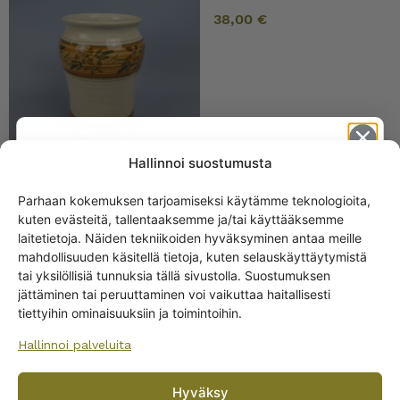
38,00
€
Hallinnoi suostumusta
Parhaan kokemuksen tarjoamiseksi käytämme teknologioita,
Arabia Kukka maljakko
kuten evästeitä, tallentaaksemme ja/tai käyttääksemme
12,5 cm lilat kukat
Get -5%
laitetietoja. Näiden tekniikoiden hyväksyminen antaa meille
off?
mahdollisuuden käsitellä tietoja, kuten selauskäyttäytymistä
tai yksilöllisiä tunnuksia tällä sivustolla. Suostumuksen
jättäminen tai peruuttaminen voi vaikuttaa haitallisesti
Yes! I want the discount
tiettyihin ominaisuuksiin ja toimintoihin.
Hallinnoi palveluita
No, I’ll pay full price
Hyväksy