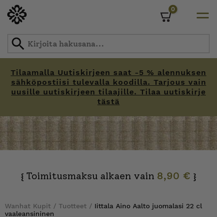
0
Cart
Tilaamalla Uutiskirjeen saat -5 % alennuksen
sähköpostiisi tulevalla koodilla. Tarjous vain
uusille uutiskirjeen tilaajille. Tilaa uutiskirje
tästä
Skip
to
content
Toimitusmaksu alkaen vain
8,90 €
{
}
Wanhat Kupit
/
Tuotteet
/
Iittala Aino Aalto juomalasi 22 cl
vaaleansininen