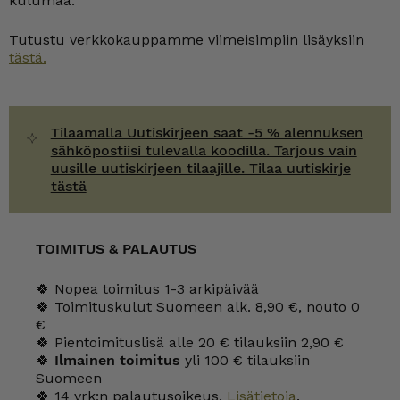
kulumaa.
Tutustu verkkokauppamme viimeisimpiin lisäyksiin
tästä.
Tilaamalla Uutiskirjeen saat -5 % alennuksen
sähköpostiisi tulevalla koodilla. Tarjous vain
uusille uutiskirjeen tilaajille. Tilaa uutiskirje
tästä
TOIMITUS & PALAUTUS
🍀 Nopea toimitus 1-3 arkipäivää
🍀 Toimituskulut Suomeen alk. 8,90 €, nouto 0
€
🍀 Pientoimituslisä alle 20 € tilauksiin 2,90 €
🍀
Ilmainen toimitus
yli 100 € tilauksiin
Suomeen
🍀 14 vrk:n palautusoikeus.
Lisätietoja
.