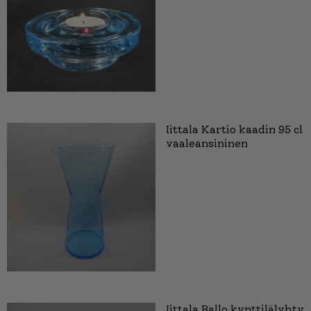
Iittala Kartio kaadin 95 cl
vaaleansininen
Iittala Ballo kynttilälyhty