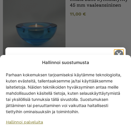
45 mm vaaleansininen
11,00
€
Hallinnoi suostumusta
Parhaan kokemuksen tarjoamiseksi käytämme teknologioita,
Iittala Kartio lasi 7 cl ja 21
cl vaaleansininen
kuten evästeitä, tallentaaksemme ja/tai käyttääksemme
Get -5%
laitetietoja. Näiden tekniikoiden hyväksyminen antaa meille
10,00
€
–
25,00
€
off?
mahdollisuuden käsitellä tietoja, kuten selauskäyttäytymistä
tai yksilöllisiä tunnuksia tällä sivustolla. Suostumuksen
jättäminen tai peruuttaminen voi vaikuttaa haitallisesti
Yes! I want the discount
tiettyihin ominaisuuksiin ja toimintoihin.
Hallinnoi palveluita
No, I’ll pay full price