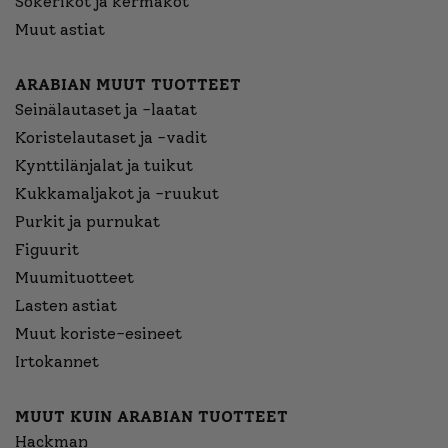
Sokerikot ja kermakot
Muut astiat
ARABIAN MUUT TUOTTEET
Seinälautaset ja -laatat
Koristelautaset ja -vadit
Kynttilänjalat ja tuikut
Kukkamaljakot ja -ruukut
Purkit ja purnukat
Figuurit
Muumituotteet
Lasten astiat
Muut koriste-esineet
Irtokannet
MUUT KUIN ARABIAN TUOTTEET
Hackman