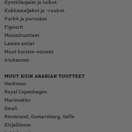
Kynttilänjalat ja tuikut
Kukkamaljakot ja -ruukut
Purkit ja purnukat
Figuurit
Muumituotteet
Lasten astiat
Muut koriste-esineet
Irtokannet
MUUT KUIN ARABIAN TUOTTEET
Hackman
Royal Copenhagen
Marimekko
Emali
Rörstrand, Gustavsberg, Gefle
Kirjallisuus