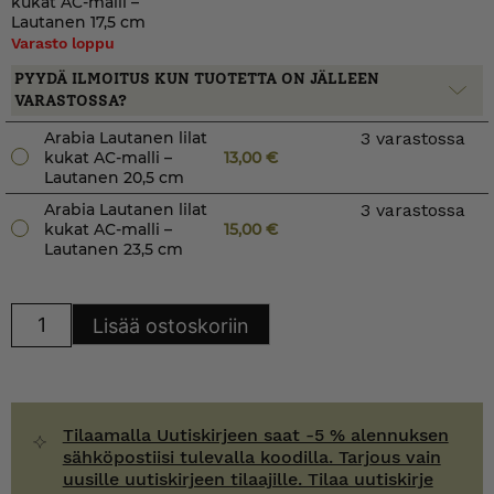
kukat AC-malli –
Lautanen 17,5 cm
Varasto loppu
PYYDÄ ILMOITUS KUN TUOTETTA ON JÄLLEEN
VARASTOSSA?
Arabia Lautanen lilat
3 varastossa
kukat AC-malli –
13,00
€
Lautanen 20,5 cm
Arabia Lautanen lilat
3 varastossa
kukat AC-malli –
15,00
€
Lautanen 23,5 cm
Arabia
Lisää ostoskoriin
Lautanen
lilat
kukat
AC-
malli
määrä
Tilaamalla Uutiskirjeen saat -5 % alennuksen
sähköpostiisi tulevalla koodilla. Tarjous vain
uusille uutiskirjeen tilaajille. Tilaa uutiskirje