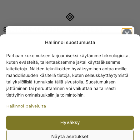
SAMANKALTAISET TUOTTEET
Hallinnoi suostumusta
Arabia Lautanen,
oranssi/sininen koriste,
AC-malli
Parhaan kokemuksen tarjoamiseksi käytämme teknologioita,
kuten evästeitä, tallentaaksemme ja/tai käyttääksemme
Get -5%
laitetietoja. Näiden tekniikoiden hyväksyminen antaa meille
off?
mahdollisuuden käsitellä tietoja, kuten selauskäyttäytymistä
tai yksilöllisiä tunnuksia tällä sivustolla. Suostumuksen
jättäminen tai peruuttaminen voi vaikuttaa haitallisesti
Yes! I want the discount
tiettyihin ominaisuuksiin ja toimintoihin.
Hallinnoi palveluita
Arabia Kukka-Kaarina
No, I’ll pay full price
lautaset 50-luku
10,00
€
–
16,00
€
Hyväksy
By subscribing to the newsletter, you consent to receiving messages from
Wanhojen kuppien and confirm that you have read and accepted
the
Näytä asetukset
privacy policy.