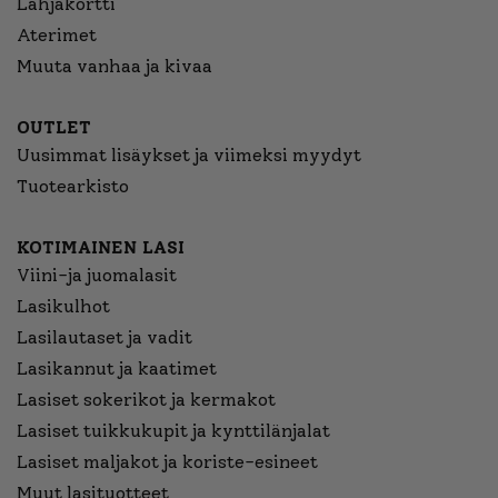
Lahjakortti
Aterimet
Muuta vanhaa ja kivaa
OUTLET
Uusimmat lisäykset ja viimeksi myydyt
Tuotearkisto
KOTIMAINEN LASI
Viini-ja juomalasit
Lasikulhot
Lasilautaset ja vadit
Lasikannut ja kaatimet
Lasiset sokerikot ja kermakot
Lasiset tuikkukupit ja kynttilänjalat
Lasiset maljakot ja koriste-esineet
Muut lasituotteet