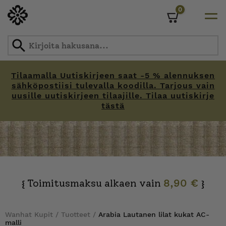
0
Cart
Tilaamalla Uutiskirjeen saat -5 % alennuksen
sähköpostiisi tulevalla koodilla. Tarjous vain
uusille uutiskirjeen tilaajille. Tilaa uutiskirje
tästä
Skip
to
content
Toimitusmaksu alkaen vain
8,90 €
{
}
Wanhat Kupit
/
Tuotteet
/
Arabia Lautanen lilat kukat AC-
malli