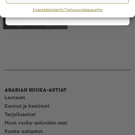
Evästekäytäntö
Tietosuojalausunto
ARABIAN RUOKA-ASTIAT
Lautaset
Kannut ja kaatimet
Tarjoiluastiat
Muut ruoka-astioiden osat
Ruoka-astiastot