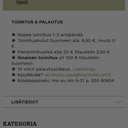
tästä
TOIMITUS & PALAUTUS
🍀 Nopea toimitus 1-3 arkipäivää
🍀 Toimituskulut Suomeen alk. 8,90 €, nouto 0
€
🍀 Pientoimituslisä alle 20 € tilauksiin 2,90 €
🍀
Ilmainen toimitus
yli 100 € tilauksiin
Suomeen
🍀 14 vrk:n palautusoikeus.
Lisätietoja
.
🍀 Kysyttävää?
verkkokauppa@wanhatkupit.fi
🍀 Asiakaspalvelu ma-su klo 9-21 p. 050 60654
LISÄTIEDOT
KATEGORIA