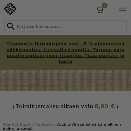
0
Cart
Tilaamalla Uutiskirjeen saat -5 % alennuksen
sähköpostiisi tulevalla koodilla. Tarjous vain
uusille uutiskirjeen tilaajille. Tilaa uutiskirje
tästä
Skip
to
content
Toimitusmaksu alkaen vain
8,90 €
{
}
Wanhat Kupit
/
Tuotteet
/
Arabia Vihreä lehvä kannellinen
kulho, AR-malli