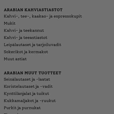
ARABIAN KAHVIASTIASTOT
Kahvi-, tee-, kaakao- ja espressokupit
Mukit
Kahvi- ja teekannut
Kahvi- ja teeastiastot
Leipälautaset ja tarjoiluvadit
Sokerikot ja kermakot
Muut astiat
ARABIAN MUUT TUOTTEET
Seinälautaset ja -laatat
Koristelautaset ja -vadit
Kynttilänjalat ja tuikut
Kukkamaljakot ja -ruukut
Purkit ja purnukat