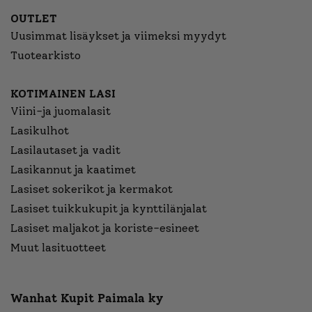
OUTLET
Uusimmat lisäykset ja viimeksi myydyt
Tuotearkisto
KOTIMAINEN LASI
Viini-ja juomalasit
Lasikulhot
Lasilautaset ja vadit
Lasikannut ja kaatimet
Lasiset sokerikot ja kermakot
Lasiset tuikkukupit ja kynttilänjalat
Lasiset maljakot ja koriste-esineet
Muut lasituotteet
Wanhat Kupit Paimala ky