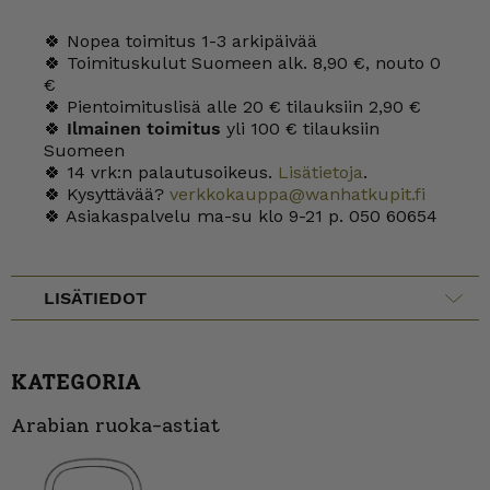
🍀 Nopea toimitus 1-3 arkipäivää
🍀 Toimituskulut Suomeen alk. 8,90 €, nouto 0
€
🍀 Pientoimituslisä alle 20 € tilauksiin 2,90 €
🍀
Ilmainen toimitus
yli 100 € tilauksiin
Suomeen
🍀 14 vrk:n palautusoikeus.
Lisätietoja
.
🍀 Kysyttävää?
verkkokauppa@wanhatkupit.fi
🍀 Asiakaspalvelu ma-su klo 9-21 p. 050 60654
LISÄTIEDOT
KATEGORIA
Arabian ruoka-astiat