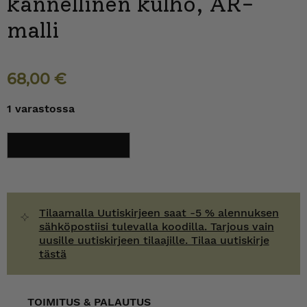
kannellinen kulho, AR-
malli
68,00
€
1 varastossa
Arabia
Lisää ostoskoriin
Vihreä
lehvä
kannellinen
kulho,
AR-
malli
määrä
Tilaamalla Uutiskirjeen saat -5 % alennuksen
sähköpostiisi tulevalla koodilla. Tarjous vain
uusille uutiskirjeen tilaajille. Tilaa uutiskirje
tästä
TOIMITUS & PALAUTUS