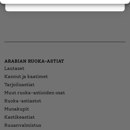
ARABIAN RUOKA-ASTIAT
Lautaset
Kannut ja kaatimet
Tarjoiluastiat
Muut ruoka-astioiden osat
Ruoka-astiastot
Munakupit
Kastikeastiat
Ruuanvalmistus