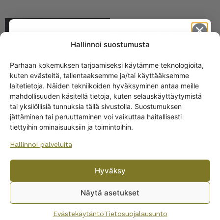
Arabia Lehvä
vadit/kulhot, vihreä,
30-luku
Hallinnoi suostumusta
Parhaan kokemuksen tarjoamiseksi käytämme teknologioita,
kuten evästeitä, tallentaaksemme ja/tai käyttääksemme
Get -5%
laitetietoja. Näiden tekniikoiden hyväksyminen antaa meille
off?
mahdollisuuden käsitellä tietoja, kuten selauskäyttäytymistä
tai yksilöllisiä tunnuksia tällä sivustolla. Suostumuksen
jättäminen tai peruuttaminen voi vaikuttaa haitallisesti
Yes! I want the discount
Arabia Lautanen vihreä
tiettyihin ominaisuuksiin ja toimintoihin.
lehvä
Hallinnoi palveluita
10,00
€
–
12,00
€
No, I’ll pay full price
Hyväksy
By subscribing to the newsletter, you consent to receiving messages from
Wanhojen kuppien and confirm that you have read and accepted
the
Näytä asetukset
privacy policy.
Evästekäytäntö
Tietosuojalausunto